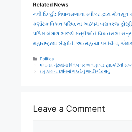
Related News
નવી દિલ્હી: વિધાનસભાના સ્પીકર દ્વારા મોનસૂન સત
કર્ણાટક વિધાન પરિષદના અધ્યક્ષ બસવરજ હોરટ્ટ
પશ્ચિમ બંગાળ ભાજપે મંત્રીઓને વિધાનસભા સત્ર
મહારાષ્ટ્રમાં ખેડૂતોની આત્મહત્યા પર ચિંતા, 
Categories
Politics
પંચાયત ચૂંટણીમાં વિલંબ પર અલાહાબાદ હાઇકોર્ટની સખ્
મહાકાલના દર્શનમાં ભક્તોનું ભાવવિભોર થવું
Leave a Comment
Comment