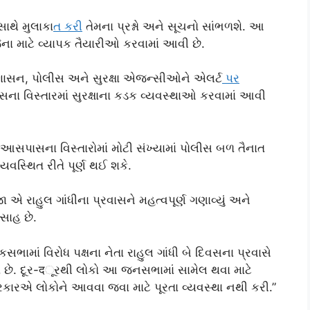
સાથે મુલાકા
ત કર
ી તેમના પ્રશ્નો અને સૂચનો સાંભળશે. આ
ેના માટે વ્યાપક તૈયારીઓ કરવામાં આવી છે.
પ્રશાસન, પોલીસ અને સુરક્ષા એજન્સીઓને એલર્
ટ પર
ાસના વિસ્તારમાં સુરક્ષાના કડક વ્યવસ્થાઓ કરવામાં આવી
સપાસના વિસ્તારોમાં મોટી સંખ્યામાં પોલીસ બળ તૈનાત
વ્યવસ્થિત રીતે પૂર્ણ થઈ શકે.
જા એ રાહુલ ગાંધીના પ્રવાસને મહત્વપૂર્ણ ગણાવ્યું અને
્સાહ છે.
સભામાં વિરોધ પક્ષના નેતા રાહુલ ગાંધી બે દિવસના પ્રવાસે
માં છે. દૂર-दૂરથી લોકો આ જનસભામાં સામેલ થવા માટે
રકારએ લોકોને આવવા જવા માટે પૂરતા વ્યવસ્થા નથી કરી.”