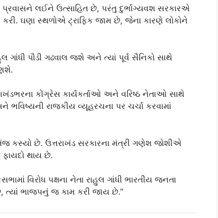
ા પ્રવાસને લઈને ઉત્સાહિત છે, પરંતુ દુર્ભાગ્યવશ સરકારએ
ી કરી. ઘણા સ્થળોએ ટ્રાફિક જામ છે, જેના કારણે લોકોને
 ગાંધી પૌડી ગઢવાલ જશે અને ત્યાં પૂર્વ સૈનિકો સાથે
ણશે.
રાખંડભરના કોંગ્રેસ કાર્યકર્તાઓ અને વરિષ્ઠ નેતાઓ સાથે
ે ભવિષ્યની રાજકીય વ્યૂહરચના પર ચર્ચા કરવામાં
તંજ કસ્યો છે. ઉત્તરાખંડ સરકારના મંત્રી ગણેશ જોશીએ
જ ફાયદો થાય છે.
કસભામાં વિરોધ પક્ષના નેતા રાહુલ ગાંધી ભારતીય જનતા
ે, ત્યાં ભાજપનું જ કામ કરી જાય છે.”