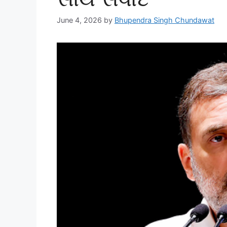
June 4, 2026
by
Bhupendra Singh Chundawat