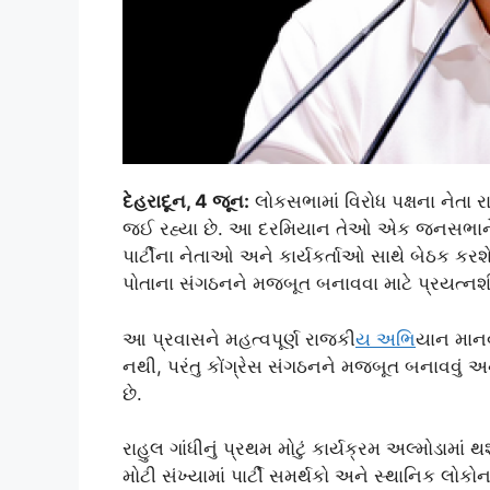
દેહરાદૂન, 4 જૂન:
લોકસભામાં વિરોધ પક્ષના નેતા રા
જઈ રહ્યા છે. આ દરમિયાન તેઓ એક જનસભાને સંબ
પાર્ટીના નેતાઓ અને કાર્યકર્તાઓ સાથે બેઠક કરશે
પોતાના સંગઠનને મજબૂત બનાવવા માટે પ્રયત્નશ
આ પ્રવાસને મહત્વપૂર્ણ રાજકી
ય અભ
િયાન માનવ
નથી, પરંતુ કોંગ્રેસ સંગઠનને મજબૂત બનાવવું અ
છે.
રાહુલ ગાંધીનું પ્રથમ મોટું કાર્યક્રમ અલ્મોડા
મોટી સંખ્યામાં પાર્ટી સમર્થકો અને સ્થાનિક લો