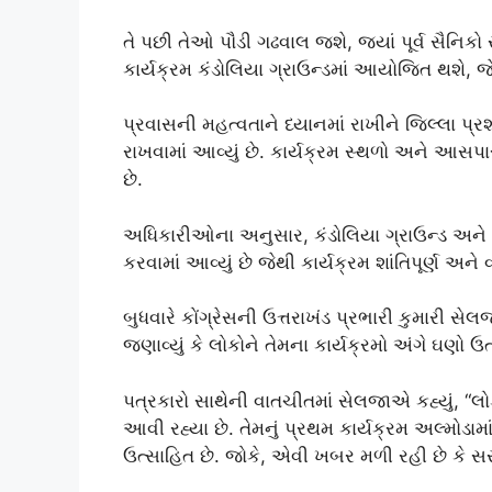
તે પછી તેઓ પૌડી ગઢવાલ જશે, જ્યાં પૂર્વ સૈનિકો 
કાર્યક્રમ કંડોલિયા ગ્રાઉન્ડમાં આયોજિત થશે, જ
પ્રવાસની મહત્વતાને ધ્યાનમાં રાખીને જિલ્લા 
રાખવામાં આવ્યું છે. કાર્યક્રમ સ્થળો અને આસપ
છે.
અધિકારીઓના અનુસાર, કંડોલિયા ગ્રાઉન્ડ અને આ
કરવામાં આવ્યું છે જેથી કાર્યક્રમ શાંતિપૂર્ણ અને 
બુધવારે કોંગ્રેસની ઉત્તરાખંડ પ્રભારી કુમારી સેલ
જણાવ્યું કે લોકોને તેમના કાર્યક્રમો અંગે ઘણો ઉત
પત્રકારો સાથેની વાતચીતમાં સેલજાએ કહ્યું, “લોક
આવી રહ્યા છે. તેમનું પ્રથમ કાર્યક્રમ અલ્મોડા
ઉત્સાહિત છે. જોકે, એવી ખબર મળી રહી છે કે સ