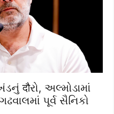
ખંડનું दौરો, અલ્મોડામાં
વાલમાં પૂર્વ સૈનિકો