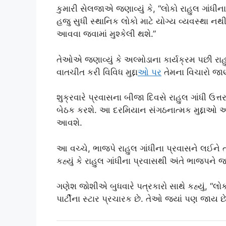
કુમારી સેલજાએ જણાવ્યું કે, “લોકો રાહુલ ગાંધીન
હજુ સુધી સ્થાનિક લોકો માટે યોગ્ય વ્યવસ્થા નથ
આવવા જવામાં મુશ્કેલી થશે.”
તેઓએ જણાવ્યું કે અલ્મોડાના કાર્યક્રમ પછી રાહુલ
વાતચીત કરી વિવિધ મુદ્દા
ઓ પર
તેમના વિચારો જા
શુક્રવારે પ્રવાસના બીજા દિવસે રાહુલ ગાંધી ઉત્ત
બેઠક કરશે. આ દરમિયાન સંગઠનાત્મક મુદ્દાઓ અન
આવશે.
આ વચ્ચે, ભાજપે રાહુલ ગાંધીના પ્રવાસને લઈને 
કહ્યું કે રાહુલ ગાંધીના પ્રવાસથી અંતે ભાજપને 
ગણેશ જોશીએ બુધવારે પત્રકારો સાથે કહ્યું, “લો
પાર્ટીના સ્ટાર પ્રચારક છે. તેઓ જ્યાં પણ જાય છ