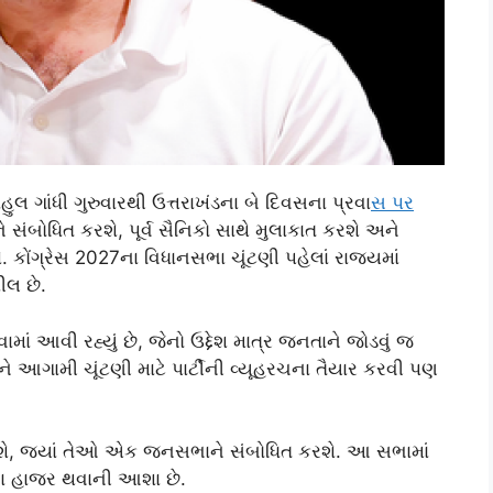
હુલ ગાંધી ગુરુવારથી ઉત્તરાખંડના બે દિવસના પ્રવા
સ પર
ોધિત કરશે, પૂર્વ સૈનિકો સાથે મુલાકાત કરશે અને
. કોંગ્રેસ 2027ના વિધાનસભા ચૂંટણી પહેલાં રાજ્યમાં
ીલ છે.
ામાં આવી રહ્યું છે, જેનો ઉદ્દેશ માત્ર જનતાને જોડવું જ
ને આગામી ચૂંટણી માટે પાર્ટીની વ્યૂહરચના તૈયાર કરવી પણ
માં થશે, જ્યાં તેઓ એક જનસભાને સંબોધિત કરશે. આ સભામાં
કોના હાજર થવાની આશા છે.