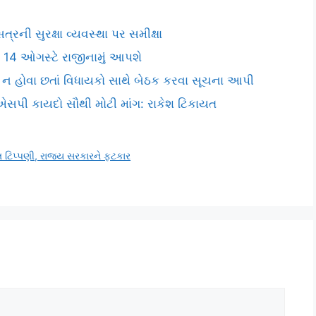
્રની સુરક્ષા વ્યવસ્થા પર સમીક્ષા
ી 14 ઓગસ્ટે રાજીનામું આપશે
 ન હોવા છતાં વિધાયકો સાથે બેઠક કરવા સૂચના આપી
એમએસપી કાયદો સૌથી મોટી માંગ: રાકેશ ટિકાયત
ત ટિપ્પણી, રાજ્ય સરકારને ફટકાર