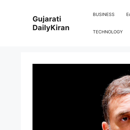
Skip
to
BUSINESS
E
Gujarati
content
DailyKiran
TECHNOLOGY