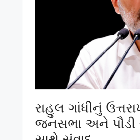
રાહુલ ગાંધીનું ઉત્તરા
જનસભા અને પૌડી ગઢ
સાથે સંવાદ