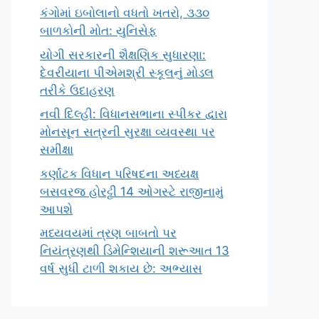
કંગોમાં ઇબોલાનો વધતો ખતરો, ૩૩૦
બાળકોની મોત: યુનિસેફ
યોગી સરકારની શૈક્ષણિક સુધારણા:
દેવરીયાના પીએમશ્રી સ્કૂલનું મોડલ
તરીકે ઉદાહરણ
નવી દિલ્હી: વિધાનસભાના સ્પીકર દ્વારા
મોનસૂન સત્રની સુરક્ષા વ્યવસ્થા પર
સમીક્ષા
કર્ણાટક વિધાન પરિષદના અધ્યક્ષ
બસવરજ હોરટ્ટી 14 ઓગસ્ટે રાજીનામું
આપશે
મધ્યવયમાં ત્રણ બાબતો પર
નિયંત્રણથી ડિમેન્શિયાની શરૂઆત 13
વર્ષ સુધી ટાળી શકાય છે: અભ્યાસ