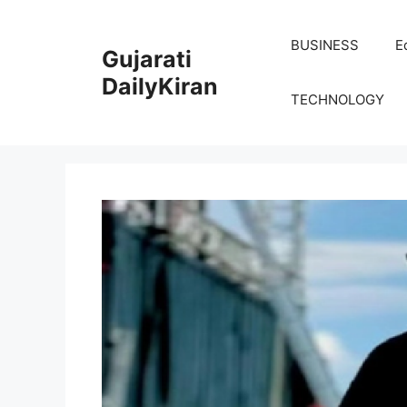
Skip
to
BUSINESS
E
Gujarati
content
DailyKiran
TECHNOLOGY