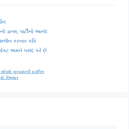
મૌન
નો ડાન્સ, પાર્ટીનો આનંદ
ં સર્જન કરનાર કવિ
ેક્ટ અમને પસંદ કરે છે
શે: મુખ્યમંત્રી સ્ટાલિન
ે: નિષ્ણાત