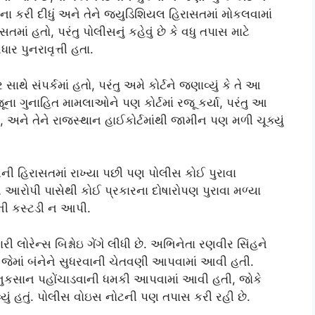
 કરી દીધું અને તેને જ્યુડિશિયલ હિરાસતમાં મોકલવામાં
ાં હતો, પરંતુ પોલીસનું કહેવું છે કે વધુ તપાસ માટે
ર પુનરાવૃત્તી હતા.
 સાથે સંપર્કમાં હતો, પરંતુ અમે કોર્ટને જણાવ્યું કે તે આ
ા ગુનાહિત મામલાઓને પણ કોર્ટમાં રજૂ કર્યા, પરંતુ આ
ે તેને રાજસ્થાન હાઈકોર્ટમાંથી જામીન પણ મળી ચૂક્યું
સની હિરાસતમાં રાખ્યા પછી પણ પોલીસ કોઈ પુરાવા
 આરોપી પાસેથી કોઈ પ્રકારના દોષારોપણ પુરાવા મળ્યા
ી કસ્ટડી ન આપી.
ી લોરેન્સ બિશ્નોઇ ગેંગે લીધી છે. અભિનેતા રણવીર સિંહને
ં, જેમાં બંનેને સુધરવાની ચેતવણી આપવામાં આવી હતી.
 નુકસાન પહોંચાડવાની ધમકી આપવામાં આવી હતી, જોકે
ું હતું. પોલીસ વોઇસ નોટની પણ તપાસ કરી રહી છે.