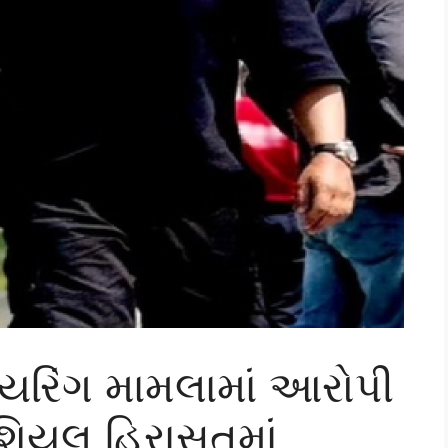
 ફાયરિંગ મામલામાં આરોપી
િશિયલ હિરાસતમાં