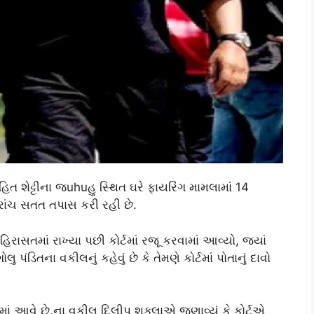
હિત શેટ્ટીના જuhuહુ સ્થિત ઘરે ફાયરિંગ મામલામાં 14
રાંચ સતત તપાસ કરી રહી છે.
િરાસતમાં રાખ્યા પછી કોર્ટમાં રજૂ કરવામાં આવ્યો, જ્યાં
પંડિતના વકીલનું કહેવું છે કે તેમણે કોર્ટમાં પોતાનું દાવો
માં આવે છે,ના વકીલ દિલીપ શુક્લાએ જણાવ્યું કે કોર્ટએ