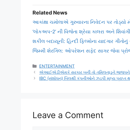
Related News
આકાંક્ષા ચમોલાએ ગુરુવારના નિવેદન પર તોડ્યો 
‘લોકઅપ-2’ ની વિજેતા શ્રેયા કાલરા અને શિવાંગી
શકીલ બદાયૂની: હિન્દી ફિલ્મોના યાદગાર ગીતોનુ
જિમ્મી શેરગિલ: ઓપરેશન સફેદ સાગર જેવા પ્રોજ
Categories
ENTERTAINMENT
એઆઈએડીએમકે સરકાર બની તો તમિલનાડુને ભાજપને સોંપ
IBC (સંશોધન) બિલથી કંપનીઓને ઝડપી મૂલ્ય પ્રાપ્ત થશ
Leave a Comment
Comment