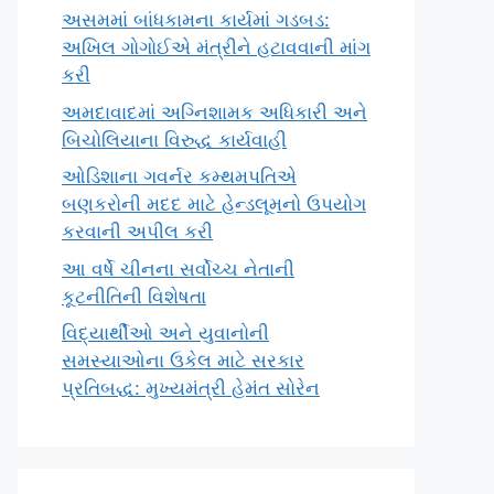
અસમમાં બાંધકામના કાર્યમાં ગડબડ:
અખિલ ગોગોઈએ મંત્રીને હટાવવાની માંગ
કરી
અમદાવાદમાં અગ્નિશામક અધિકારી અને
બિચોલિયાના વિરુદ્ધ કાર્યવાહી
ઓડિશાના ગવર્નર કમ્થમપતિએ
બણકરોની મદદ માટે હેન્ડલૂમનો ઉપયોગ
કરવાની અપીલ કરી
આ વર્ષે ચીનના સર્વોચ્ચ નેતાની
કૂટનીતિની વિશેષતા
વિદ્યાર્થીઓ અને યુવાનોની
સમસ્યાઓના ઉકેલ માટે સરકાર
પ્રતિબદ્ધ: મુખ્યમંત્રી હેમંત સોરેન