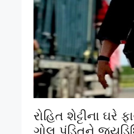
રોહિત શેટ્ટીના ઘરે
ગોલુ પંડિતને જ્યુડ