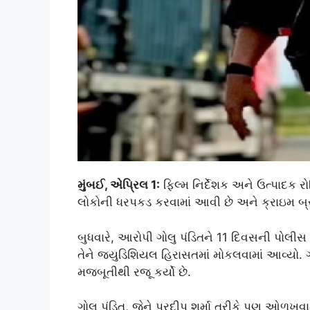
મુંબઈ, એપ્રિલ 1:
ફિલ્મ નિર્દેશક અને ઉત્પાદક રો
લોકોની ધરપકડ કરવામાં આવી છે અને ક્રાઇમ બ્
બુધવારે, આરોપી ગોલુ પંડિતને 11 દિવસની પોલીસ હ
તેને જ્યુડિશિયલ હિરાસતમાં મોકલવામાં આવ્યો. ગોલુ 
મજબૂતીથી રજૂ કર્યો છે.
ગોલુ પંડિત, જેને પ્રદીપ શર્મા તરીકે પણ ઓળખવા