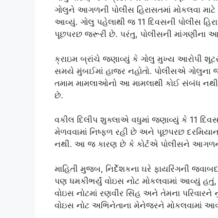
ગોલુને આગળની પોલીસ હિરાસતમાં મોકલવા માટે ના
આવ્યું. ગોલુ પહેલાથી જ 11 દિવસની પોલીસ હિરાસતમ
પૂછપરછ જરૂરી છે. પરંતુ, પોલીસની માંગણીના આધા
ક્રાઇમ બ્રાંચે જણાવ્યું કે ગોલુ મુખ્ય આરોપી શૂટર
સમયે મુંબઈમાં હાજર નહોતો. પોલીસએ ગોલુના જૂન
તમામ મામલાઓનો આ મામલાથી કોઈ સંબંધ નથી, અન
છે.
વકીલ દિલીપ શુક્લાએ વધુમાં જણાવ્યું કે 11 દિવ
મેળવવામાં નિષ્ફળ રહી છે અને પૂછપરછ દરમિયાન
નથી. આ જ કારણ છે કે કોર્ટએ પોલીસને આગળન
માહિતી મુજબ, નિર્દેશકના ઘરે ફાયરિંગની જવાબદાર
પણ ધમકીભર્યું વોઇસ નોટ મોકલવામાં આવ્યું હતુ
વોઇસ નોટમાં રણવીર સિંહ અને તેમના પરિવારને
વોઇસ નોટ અભિનેતાના મેનેજરને મોકલવામાં આવ્ય