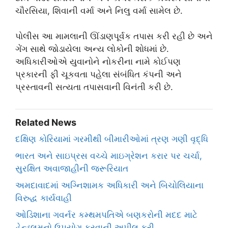
ચૌરસિયા, શિવાની વર્મા અને નિલુ વર્મા સામેલ છે.
પોલીસ આ મામલાની ઊંડાણપૂર્વક તપાસ કરી રહી છે અને
ગેંગ સાથે જોડાયેલા અન્ય લોકોની શોધમાં છે.
અધિકારીઓએ યુવાનોને નોકરીના નામે કોઈપણ
પ્રકારની ફી ચૂકવતા પહેલા સંબંધિત કંપની અને
પ્રસ્તાવની સત્યતા તપાસવાની વિનંતી કરી છે.
Related News
દક્ષિણ કોરિયામાં ગરમીથી બીમારીઓમાં ત્રણ ગણી વૃદ્ધિ
ભારત અને સાઇપ્રસ વચ્ચે માઇગ્રેશન કરાર પર ચર્ચા,
સુરક્ષિત અવાજાહીની જરૂરિયાત
અમદાવાદમાં અગ્નિશામક અધિકારી અને બિચોલિયાના
વિરુદ્ધ કાર્યવાહી
ઓડિશાના ગવર્નર કમ્થમપતિએ બણકરોની મદદ માટે
હેન્ડલૂમનો ઉપયોગ કરવાની અપીલ કરી