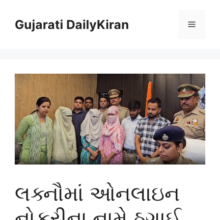
Skip
to
Gujarati DailyKiran
Menu
content
લક્નૌમાં ઓનલાઇન
નોકરીના નામે ઠગાઈ