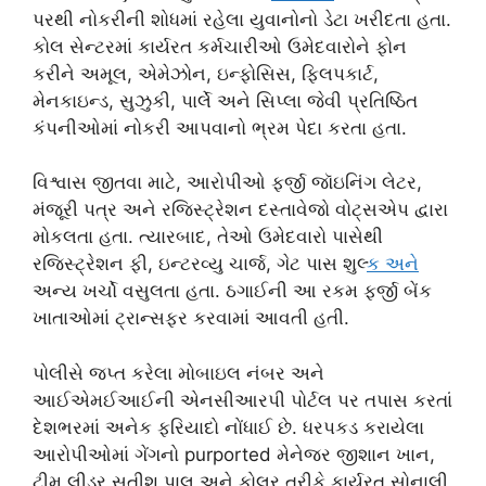
પરથી નોકરીની શોધમાં રહેલા યુવાનોનો ડેટા ખરીદતા હતા.
કોલ સેન્ટરમાં કાર્યરત કર્મચારીઓ ઉમેદવારોને ફોન
કરીને અમૂલ, એમેઝોન, ઇન્ફોસિસ, ફ્લિપકાર્ટ,
મેનકાઇન્ડ, સુઝુકી, પાર્લે અને સિપ્લા જેવી પ્રતિષ્ઠિત
કંપનીઓમાં નોકરી આપવાનો ભ્રમ પેદા કરતા હતા.
વિશ્વાસ જીતવા માટે, આરોપીઓ ફર્જી જૉઇનિંગ લેટર,
મંજૂરી પત્ર અને રજિસ્ટ્રેશન દસ્તાવેજો વોટ્સએપ દ્વારા
મોકલતા હતા. ત્યારબાદ, તેઓ ઉમેદવારો પાસેથી
રજિસ્ટ્રેશન ફી, ઇન્ટરવ્યુ ચાર્જ, ગેટ પાસ શુલ્
ક અન
અન્ય ખર્ચો વસુલતા હતા. ઠગાઈની આ રકમ ફર્જી બેંક
ખાતાઓમાં ટ્રાન્સફર કરવામાં આવતી હતી.
પોલીસે જપ્ત કરેલા મોબાઇલ નંબર અને
આઈએમઈઆઈની એનસીઆરપી પોર્ટલ પર તપાસ કરતાં
દેશભરમાં અનેક ફરિયાદો નોંધાઈ છે. ધરપકડ કરાયેલા
આરોપીઓમાં ગેંગનો purported મેનેજર જીશાન ખાન,
ટીમ લીડર સતીશ પાલ અને કોલર તરીકે કાર્યરત સોનાલી