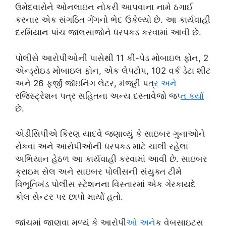
ઉમેદવારોને ઓનલાઇન નોકરી આપવાના નામે ઠગાઈ
કરનાર એક સંગઠિત ગેંગનો ભેદ ઉકેલ્યો છે. આ કાર્યવાહી
દરમિયાન પાંચ જાલસાજોને ધરપકડ કરવામાં આવી છે.
પોલીસે આરોપીઓની પાસેથી 11 કી-પેડ મોબાઇલ ફોન, 2
એન્ડ્રોઇડ મોબાઇલ ફોન, એક લેપટોપ, 102 વર્ક ડેટા શીટ
અને 26 ફર્જી જૉઇનિંગ લેટર, મંજૂરી પત્
ર અન
રજિસ્ટ્રેશન પત્ર સહિતના અન્ય દસ્તાવેજો જપ્
ત કર
છે.
એડીસિપીએ કિરણ યાદવે જણાવ્યું કે સાઇબર ગુનાઓને
રોકવા અને આરોપીઓની ધરપકડ માટે ચાલી રહેલા
અભિયાન હેઠળ આ કાર્યવાહી કરવામાં આવી છે. સાઇબર
ક્રાઇમ સેલ અને સાઇબર પોલીસની સંયુક્ત ટીમે
વિભૂતિખંડ પોલીસ સ્ટેશનના વિસ્તારમાં એક ગેરકાયદે
કોલ સેન્ટર પર છાપો માર્યો હતો.
જાંચમાં જાણવા મળ્યું કે આરોપી
ઓ અન
ેક વેબસાઇટ્સ