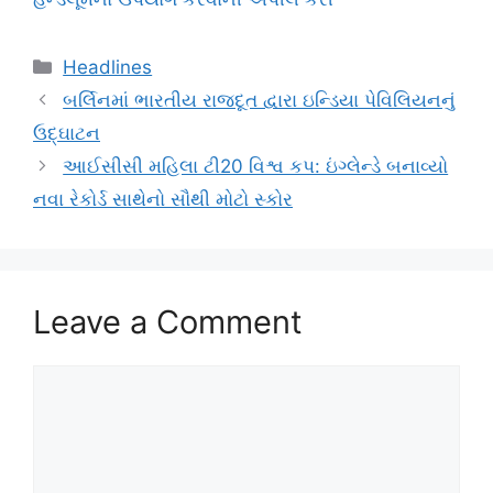
Categories
Headlines
બર્લિનમાં ભારતીય રાજદૂત દ્વારા ઇન્ડિયા પેવિલિયનનું
ઉદ્ઘાટન
આઈસીસી મહિલા ટી20 વિશ્વ કપ: ઇંગ્લેન્ડે બનાવ્યો
નવા રેકોર્ડ સાથેનો સૌથી મોટો સ્કોર
Leave a Comment
Comment