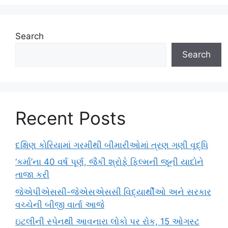
Search
Search
Recent Posts
દક્ષિણ કોરિયામાં ગરમીથી બીમારીઓમાં ત્રણ ગણી વૃદ્ધિ
‘કર્મા’ના 40 વર્ષ પૂર્ણ, જૈકી શ્રોફે ફિલ્મની જૂની યાદોને
તાજા કરી
જેએપીએસસી-જેએસએસસી વિદ્યાર્થીઓ અને સરકાર
વચ્ચેની બીજી વાર્તા આજે
ઇટલીની સ્પેનથી આવનારા લોકો પર રોક, 15 ઓગસ્ટ