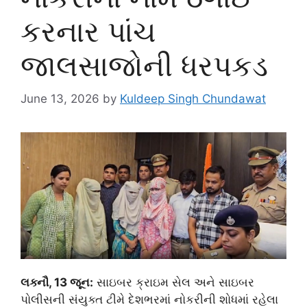
કરનાર પાંચ
જાલસાજોની ધરપકડ
June 13, 2026
by
Kuldeep Singh Chundawat
લક્નૌ, 13 જૂન:
સાઇબર ક્રાઇમ સેલ અને સાઇબર
પોલીસની સંયુક્ત ટીમે દેશભરમાં નોકરીની શોધમાં રહેલા