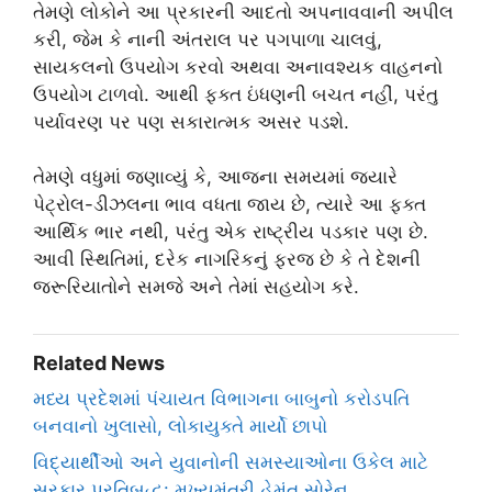
તેમણે લોકોને આ પ્રકારની આદતો અપનાવવાની અપીલ
કરી, જેમ કે નાની અંતરાલ પર પગપાળા ચાલવું,
સાયકલનો ઉપયોગ કરવો અથવા અનાવશ્યક વાહનનો
ઉપયોગ ટાળવો. આથી ફક્ત ઇંધણની બચત નહીં, પરંતુ
પર્યાવરણ પર પણ સકારાત્મક અસર પડશે.
તેમણે વધુમાં જણાવ્યું કે, આજના સમયમાં જ્યારે
પેટ્રોલ-ડીઝલના ભાવ વધતા જાય છે, ત્યારે આ ફક્ત
આર્થિક ભાર નથી, પરંતુ એક રાષ્ટ્રીય પડકાર પણ છે.
આવી સ્થિતિમાં, દરેક નાગરિકનું ફરજ છે કે તે દેશની
જરૂરિયાતોને સમજે અને તેમાં સહયોગ કરે.
Related News
મધ્ય પ્રદેશમાં પંચાયત વિભાગના બાબુનો કરોડપતિ
બનવાનો ખુલાસો, લોકાયુક્તે માર્યો છાપો
વિદ્યાર્થીઓ અને યુવાનોની સમસ્યાઓના ઉકેલ માટે
સરકાર પ્રતિબદ્ધ: મુખ્યમંત્રી હેમંત સોરેન