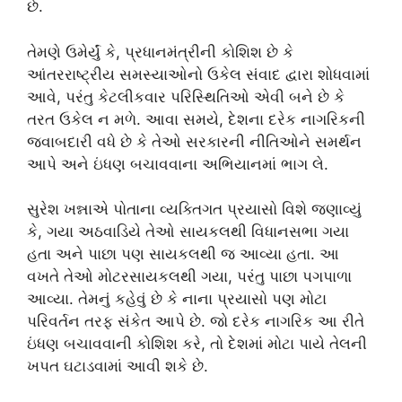
છે.
તેમણે ઉમેર્યું કે, પ્રધાનમંત્રીની કોશિશ છે કે
આંતરરાષ્ટ્રીય સમસ્યાઓનો ઉકેલ સંવાદ દ્વારા શોધવામાં
આવે, પરંતુ કેટલીકવાર પરિસ્થિતિઓ એવી બને છે કે
તરત ઉકેલ ન મળે. આવા સમયે, દેશના દરેક નાગરિકની
જવાબદારી વધે છે કે તેઓ સરકારની નીતિઓને સમર્થન
આપે અને ઇંધણ બચાવવાના અભિયાનમાં ભાગ લે.
સુરેશ ખન્નાએ પોતાના વ્યક્તિગત પ્રયાસો વિશે જણાવ્યું
કે, ગયા અઠવાડિયે તેઓ સાયકલથી વિધાનસભા ગયા
હતા અને પાછા પણ સાયકલથી જ આવ્યા હતા. આ
વખતે તેઓ મોટરસાયકલથી ગયા, પરંતુ પાછા પગપાળા
આવ્યા. તેમનું કહેવું છે કે નાના પ્રયાસો પણ મોટા
પરિવર્તન તરફ સંકેત આપે છે. જો દરેક નાગરિક આ રીતે
ઇંધણ બચાવવાની કોશિશ કરે, તો દેશમાં મોટા પાયે તેલની
ખપત ઘટાડવામાં આવી શકે છે.