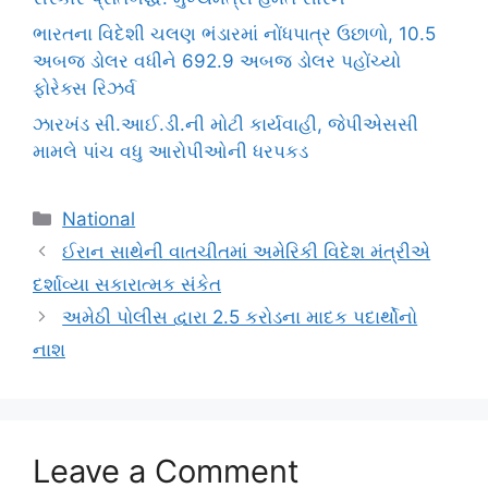
ભારતના વિદેશી ચલણ ભંડારમાં નોંધપાત્ર ઉછાળો, 10.5
અબજ ડોલર વધીને 692.9 અબજ ડોલર પહોંચ્યો
ફોરેક્સ રિઝર્વ
ઝારખંડ સી.આઈ.ડી.ની મોટી કાર્યવાહી, જેપીએસસી
મામલે પાંચ વધુ આરોપીઓની ધરપકડ
Categories
National
ઈરાન સાથેની વાતચીતમાં અમેરિકી વિદેશ મંત્રીએ
દર્શાવ્યા સકારાત્મક સંકેત
અમેઠી પોલીસ દ્વારા 2.5 કરોડના માદક પદાર્થોનો
નાશ
Leave a Comment