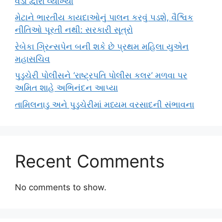
વડા દ્વારા વ્યાખ્યા
મેટાને ભારતીય કાયદાઓનું પાલન કરવું પડશે, વૈશ્વિક
નીતિઓ પૂરતી નથી: સરકારી સૂત્રો
રેબેકા ગ્રિન્સપેન બની શકે છે પ્રથમ મહિલા યુએન
મહાસચિવ
પુડુચેરી પોલીસને ‘રાષ્ટ્રપતિ પોલીસ કલર’ મળવા પર
અમિત શાહે અભિનંદન આપ્યા
તામિલનાડુ અને પુડુચેરીમાં મધ્યમ વરસાદની સંભાવના
Recent Comments
No comments to show.