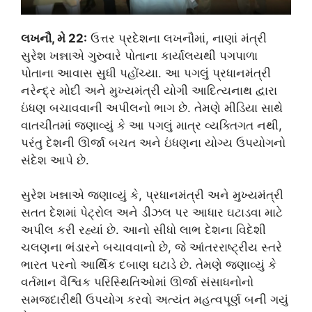
લખનૌ, મે 22:
ઉત્તર પ્રદેશના લખનૌમાં, નાણાં મંત્રી
સુરેશ ખન્નાએ ગુરુવારે પોતાના કાર્યાલયથી પગપાળા
પોતાના આવાસ સુધી પહોંચ્યા. આ પગલું પ્રધાનમંત્રી
નરેન્દ્ર મોદી અને મુખ્યમંત્રી યોગી આદિત્યનાથ દ્વારા
ઇંધણ બચાવવાની અપીલનો ભાગ છે. તેમણે મીડિયા સાથે
વાતચીતમાં જણાવ્યું કે આ પગલું માત્ર વ્યક્તિગત નથી,
પરંતુ દેશની ઊર્જા બચત અને ઇંધણના યોગ્ય ઉપયોગનો
સંદેશ આપે છે.
સુરેશ ખન્નાએ જણાવ્યું કે, પ્રધાનમંત્રી અને મુખ્યમંત્રી
સતત દેશમાં પેટ્રોલ અને ડીઝલ પર આધાર ઘટાડવા માટે
અપીલ કરી રહ્યાં છે. આનો સીધો લાભ દેશના વિદેશી
ચલણના ભંડારને બચાવવાનો છે, જે આંતરરાષ્ટ્રીય સ્તરે
ભારત પરનો આર્થિક દબાણ ઘટાડે છે. તેમણે જણાવ્યું કે
વર્તમાન વૈશ્વિક પરિસ્થિતિઓમાં ઊર્જા સંસાધનોનો
સમજદારીથી ઉપયોગ કરવો અત્યંત મહત્વપૂર્ણ બની ગયું