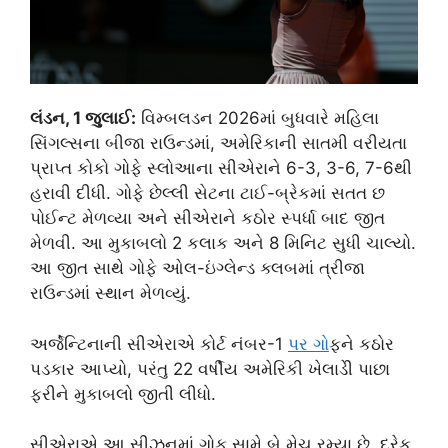
લંડન, 1 જુલાઈ:
વિમ્બલડન 2026માં બુધવારે મહિલા
સિંગલ્સના બીજા રાઉન્ડમાં, અમેરિકાની સાતમી વરીયતા
પ્રાપ્ત કોકો ગોફે સ્લોઆના સીએરાને 6-3, 3-6, 7-6થી
હરાવી દીધી. ગોફે છેલ્લી સેટના ટાઈ-બ્રેકમાં સતત છ
પોઈન્ટ મેળવ્યા અને સીએરાને કઠોર સ્પર્ધા બાદ જીત
મેળવી. આ મુકાબલો 2 કલાક અને 8 મિનિટ સુધી ચાલ્યો.
આ જીત સાથે ગોફે ઓલ-ઇંગ્લેન્ડ ક્લબમાં ત્રીજા
રાઉન્ડમાં સ્થાન મેળવ્યું.
અર્જેન્ટિનાની સીએરાએ કોર્ટ નંબર-1
પર ગ
ોફને કઠોર
પડકાર આપ્યો, પરંતુ 22 વર્ષીય અમેરિકી ખેલાડીે પાછા
ફરીને મુકાબલો જીતી લીધો.
સીએરાએ આ સીઝનમાં ગોફ સામે બે મેચ રમ્યા છે. દરેક