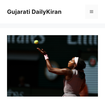
Skip
to
Gujarati DailyKiran
Menu
content