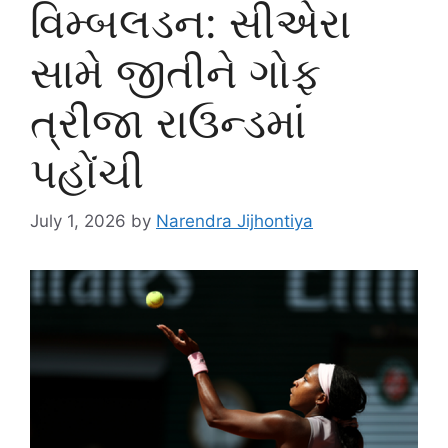
વિમ્બલડન: સીએરા
સામે જીતીને ગોફ
ત્રીજા રાઉન્ડમાં
પહોંચી
July 1, 2026
by
Narendra Jijhontiya