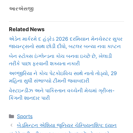
આરએસજી
Related News
એડેન માર્કરમે દ હંડ્રેડ 2026 દરમિયાન મેનચેસ્ટર સુપર
જાયન્ટ્સનો સાથ છોડી દીધો, બટલર બન્યા નવા કાપ્ટન
બેન સ્ટોક્સ ઇંગ્લેન્ડના કોચ બનવા ઇચ્છે છે, ખેલાડી
તરીકે પાછા ફરવાની શક્યતા નકારી
અલ્જીરિયા ને કોચ પેટકોઇવિચ સાથે નાતો તોડ્યો, 29
મહિના સુધી સંભાળ્યો ટીમની જવાબદારી
વેસ્ટઇન્ડીઝ અને પાકિસ્તાન વચ્ચેની મેચમાં ગ્રીવ્સ-
કિંગની શાનદાર પારી
Categories
Sports
બેડમિન્ટન એશિયા જુનિયર ચેમ્પિયનશિપ: ધ્યાન