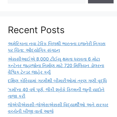
Recent Posts
અમેરિકાના નવા ટેરિફ બિલથી ભારતના ઇજનેરી નિકાસ
પર ચિંતા: ઔદ્યોગિક સંગઠન
એસસીઆઈએ 8,000 ટીઈયૂ ક્ષમતા ધરાવતા 6 મોટા
કન્ટેનર જહાજોના નિર્માણ માટે 720 મિલિયન ડોલરના
વૈશ્વિક ટેન્ડર જાહેર કર્યું
દક્ષિણ કોરિયામાં ગરમીથી બીમારીઓમાં ત્રણ ગણી વૃદ્ધિ
‘કર્મા’ના 40 વર્ષ પૂર્ણ, જૈકી શ્રોફે ફિલ્મની જૂની યાદોને
તાજા કરી
જેએપીએસસી-જેએસએસસી વિદ્યાર્થીઓ અને સરકાર
વચ્ચેની બીજી વાર્તા આજે