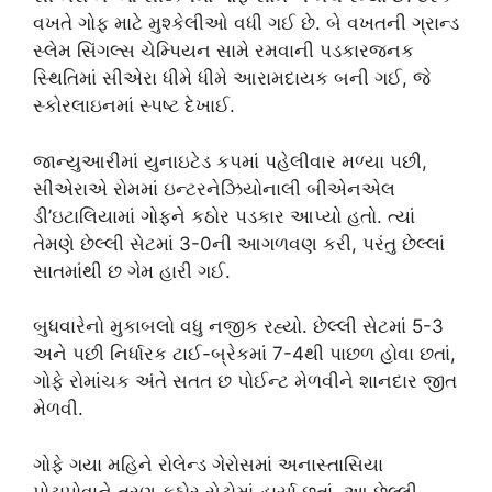
વખતે ગોફ માટે મુશ્કેલીઓ વધી ગઈ છે. બે વખતની ગ્રાન્ડ
સ્લેમ સિંગલ્સ ચેમ્પિયન સામે રમવાની પડકારજનક
સ્થિતિમાં સીએરા ધીમે ધીમે આરામદાયક બની ગઈ, જે
સ્કોરલાઇનમાં સ્પષ્ટ દેખાઈ.
જાન્યુઆરીમાં યુનાઇટેડ કપમાં પહેલીવાર મળ્યા પછી,
સીએરાએ રોમમાં ઇન્ટરનેઝિયોનાલી બીએનએલ
ડી’ઇટાલિયામાં ગોફને કઠોર પડકાર આપ્યો હતો. ત્યાં
તેમણે છેલ્લી સેટમાં 3-0ની આગળવણ કરી, પરંતુ છેલ્લાં
સાતમાંથી છ ગેમ હારી ગઈ.
બુધવારેનો મુકાબલો વધુ નજીક રહ્યો. છેલ્લી સેટમાં 5-3
અને પછી નિર્ધારક ટાઈ-બ્રેકમાં 7-4થી પાછળ હોવા છતાં,
ગોફે રોમાંચક અંતે સતત છ પોઈન્ટ મેળવીને શાનદાર જીત
મેળવી.
ગોફે ગયા મહિને રોલેન્ડ ગેરોસમાં અનાસ્તાસિયા
પોટાપોવાને ત્રણ કઠોર સેટોમાં હાર્યા છતાં, આ છેલ્લી