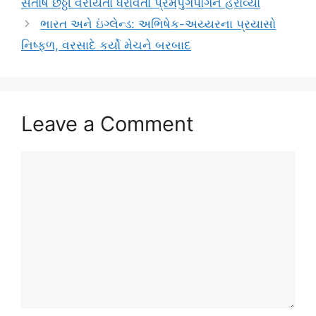
સંતોષે છઠ્ઠી વરીયતા ધરાવતા પ્રેમપુંગપોંગને હરાવ્યો
ભારત અને ઇંગ્લેન્ડ: અભિષેક-અય્યરના પ્રયાસો
નિષ્ફળ, વરસાદે કર્યો મેચને બરબાદ
Leave a Comment
Comment