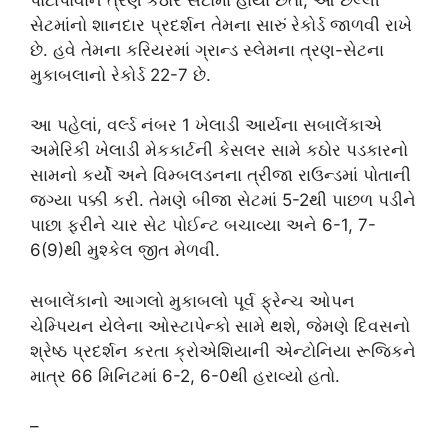
સેટમાંનો શાનદાર પ્રદર્શન તેમના સારું રેકોર્ડ જાળવી રાખે
છે. હવે તેમના કરિયરમાં ગ્રાન્ડ સ્લેમના ત્રણ-સેટના
મુકાબલાનો રેકોર્ડ 22-7 છે.
આ પહેલાં, વર્લ્ડ નંબર 1 ખેલાડી આર્યના સબાલેંકાએ
અમેરિકી ખેલાડી મેકકાર્ટની કેસલર સામે કઠોર પડકારનો
સામનો કર્યો અને વિમ્બલડનના ત્રીજા રાઉન્ડમાં પોતાની
જગ્યા પક્કી કરી. તેમણે બીજા સેટમાં 5-2થી પાછળ પડીને
પાછા ફરીને ચાર સેટ પોઈન્ટ બચાવ્યા અને 6-1, 7-
6(9)થી મુશ્કેલ જીત મેળવી.
સબાલેંકાનો આગલો મુકાબલો પૂર્વ ફ્રેન્ચ ઓપન
ચેમ્પિયન યેલેના ઓસ્ટાપેન્કો સામે થશે, જેમણે દિવસનો
શ્રેષ્ઠ પ્રદર્શન કરતા ક્રોએશિયાની એન્ટોનિયા રૂજિકને
માત્ર 66 મિનિટમાં 6-2, 6-0થી હરાવ્યો હતો.
–