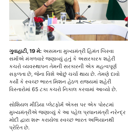
ગુવાહાટી, 19 મે:
અસમના મુખ્યમંત્રી હિમંત બિસ્વા
સર્માએ મંગળવારે જણાવ્યું હતું કે અસરકારક શહેરી
કચરો વ્યવસ્થાપન તેમની સરકારની એક મહત્વપૂર્ણ
સફળતા છે, જેના વિશે ઓછું ચર્ચા થાય છે. તેમણે દાવો
કર્યો કે સ્વચ્છ ભારત મિશન હેઠળ રાજ્યમાં શહેરી
વિસ્તારોમાં 65 ટકા કચરો નિકાલ કરવામાં આવ્યો છે.
સોશિયલ મીડિયા પ્લેટફોર્મ એક્સ પર એક પોસ્ટમાં
મુખ્યમંત્રીએ જણાવ્યું કે આ પહેલ પ્રધાનમંત્રી નરેન્દ્ર
મોદી દ્વારા શરૂ કરાયેલા સ્વચ્છ ભારત અભિયાનથી
પ્રેરિત છે.