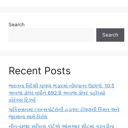
Search
Search
Recent Posts
ભારતના વિદેશી ચલણ ભંડારમાં નોંધપાત્ર ઉછાળો, 10.5
અબજ ડોલર વધીને 692.9 અબજ ડોલર પહોંચ્યો
ફોરેક્સ રિઝર્વ
પાકિસ્તાનમાં ટ્રાન્સપોર્ટરોની હડતલ: ઈંધણની કિંમત અને
જુરમાના સામે વિરોધ
નીત-યુજી: સુપ્રિમ કોર્ટએ ઓમઆર શીટમાં ગડબડીના