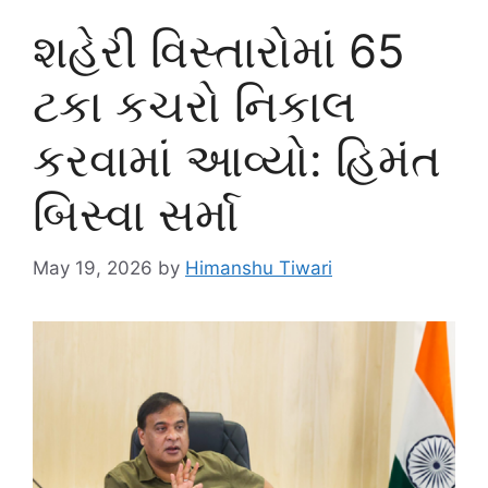
શહેરી વિસ્તારોમાં 65
ટકા કચરો નિકાલ
કરવામાં આવ્યો: હિમંત
બિસ્વા સર્મા
May 19, 2026
by
Himanshu Tiwari