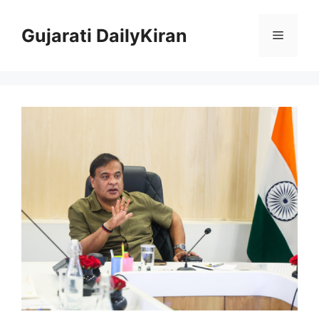
Skip
to
Gujarati DailyKiran
Menu
content