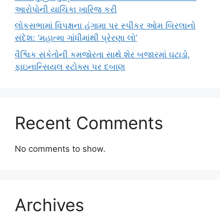
આરોપોની યાચિકા ખારિજ કરી
લોકસભામાં વિપક્ષના હંગામા પર સ્પીકર ઓમ બિરલાનો
સંદેશ: ‘મહાત્મા ગાંધીમાંથી પ્રેરણા લો’
વૈશ્વિક સંકેતોની કમજોરતા સાથે શેર બજારમાં ઘટાડો,
ફાઇનાન્સિયલ સ્ટોક્સ પર દબાણ
Recent Comments
No comments to show.
Archives