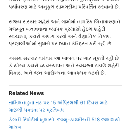
પર્યાવરણ માટે અનુકૂળ સામગ્રીમાં પરિવર્તિત કરવાનો છે.
રાજ્ય સરકાર શહેરો અને ગામોમાં નાગરિક બિનાધારણાને
મજબૂત બનાવવાના વ્યાપક પ્રયાસો હેઠળ શહેરી
સ્વચ્છતા, કચરો અલગ કરવો અને વૈજ્ઞાનિક નિકાલ
પ્રણાલીઓમાં સુધારો પર ધ્યાન કેન્દ્રિત કરી રહી છે.
અસમ સરકાર વારંવાર આ બાબત પર ભાર મૂકતી રહી છે
કે યોગ્ય કચરો વ્યવસ્થાપન અને સ્વચ્છતા ટકાઉ શહેરી
વિકાસ અને જન આરોગ્યના આવશ્યક ઘટકો છે.
Related News
તામિલનાડુના તટ પર 15 એપ્રિલથી 61 દિવસ માટે
માછલી પકડવા પર પ્રતિબંધ
કૅગની રિપોર્ટમાં ખુલાસો: જમ્મુ-કાશ્મીરની 518 જલાશયો
ગાયબ