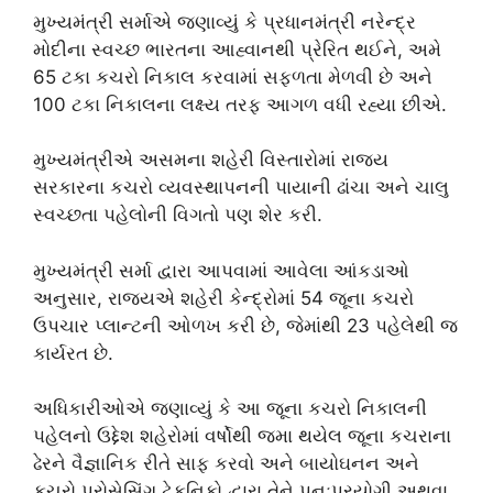
મુખ્યમંત્રી સર્માએ જણાવ્યું કે પ્રધાનમંત્રી નરેન્દ્ર
મોદીના સ્વચ્છ ભારતના આહ્વાનથી પ્રેરિત થઈને, અમે
65 ટકા કચરો નિકાલ કરવામાં સફળતા મેળવી છે અને
100 ટકા નિકાલના લક્ષ્ય તરફ આગળ વધી રહ્યા છીએ.
મુખ્યમંત્રીએ અસમના શહેરી વિસ્તારોમાં રાજ્ય
સરકારના કચરો વ્યવસ્થાપનની પાયાની ઢાંચા અને ચાલુ
સ્વચ્છતા પહેલોની વિગતો પણ શેર કરી.
મુખ્યમંત્રી સર્મા દ્વારા આપવામાં આવેલા આંકડાઓ
અનુસાર, રાજ્યએ શહેરી કેન્દ્રોમાં 54 જૂના કચરો
ઉપચાર પ્લાન્ટની ઓળખ કરી છે, જેમાંથી 23 પહેલેથી જ
કાર્યરત છે.
અધિકારીઓએ જણાવ્યું કે આ જૂના કચરો નિકાલની
પહેલનો ઉદ્દેશ શહેરોમાં વર્ષોથી જમા થયેલ જૂના કચરાના
ઢેરને વૈજ્ઞાનિક રીતે સાફ કરવો અને બાયોઘનન અને
કચરો પ્રોસેસિંગ ટેકનિકો દ્વારા તેને પુનઃપ્રયોગી અથવા