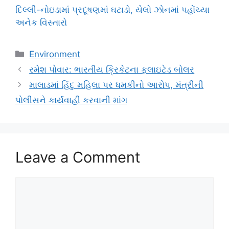
દિલ્લી-નોઇડામાં પ્રદૂષણમાં ઘટાડો, યેલો ઝોનમાં પહોંચ્યા
અનેક વિસ્તારો
Categories
Environment
રમેશ પોવાર: ભારતીય ક્રિકેટના ફલાઇટેડ બોલર
માલાડમાં હિંદુ મહિલા પર ધમકીનો આરોપ, મંત્રીની
પોલીસને કાર્યવાહી કરવાની માંગ
Leave a Comment
Comment