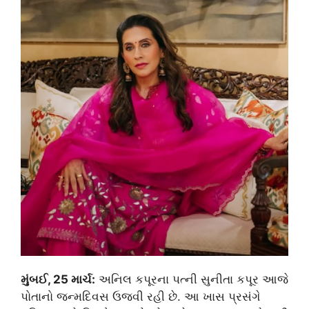
મુંબઈ, 25 માર્ચ:
અનિલ કપૂરના પત્ની સુનીતા કપૂર આજે
પોતાનો જન્મદિવસ ઉજવી રહી છે. આ ખાસ પ્રસંગે