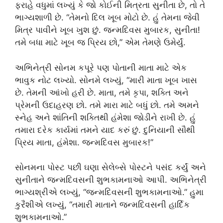
ફરાહે વધુમાં લખ્યું કે જો કોઈની મિત્રતા સુનીતા છે, તો તે
ભાગ્યશાળી છે. “તેમનો દિલ ખૂબ મોટો છે. હું તેમના જેવી
મિત્ર પાવીને ખૂબ ખુશ છું. જન્મદિવસ મુબારક, સુનીતા!
તમે બધા માટે ખૂબ જ પ્રિય છો,” એમ તેમણે ઉમેર્યું.
અભિનેત્રી સોનમ કપૂરે પણ પોતાની માતા માટે એક
ભાવુક નોટ લખ્યો. સોનમે લખ્યું, “મારી માતા ખૂબ ખાસ
છે. તેમની આંખો હરી છે. માતા, તમે કૃપા, શક્તિ અને
પ્રેમની ઉદાહરણ છો. તમે મારા માટે બધું છો. તમે અમને
સ્નેહ અને શાંતિની શક્તિથી હંમેશા જોડીને રાખી છે. હું
તમારા દરેક કાર્યમાં તમને યાદ કરું છું. દુનિયાની સૌથી
પ્રિય માતા, હંમેશા. જન્મદિવસ મુબારક!”
સોનમના પોસ્ટ પછી ઘણા સેલેબ્સે પોસ્ટને પસંદ કર્યું અને
સુનીતાને જન્મદિવસની શુભકામનાઓ આપી. અભિનેત્રી
ભાગ્યશ્રીએ લખ્યું, “જન્મદિવસની શુભકામનાઓ.” હુમા
કુરૈશીએ લખ્યું, “તમારી માતાને જન્મદિવસની હાર્દિક
શુભકામનાઓ.”