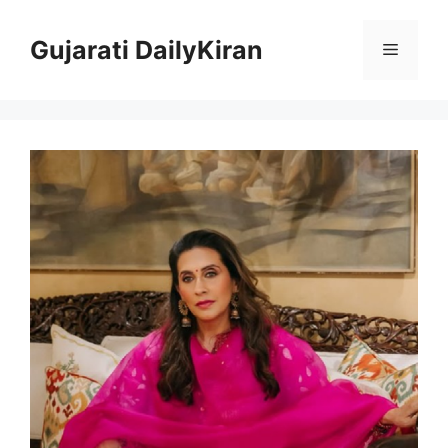
Skip
to
Gujarati DailyKiran
Menu
content