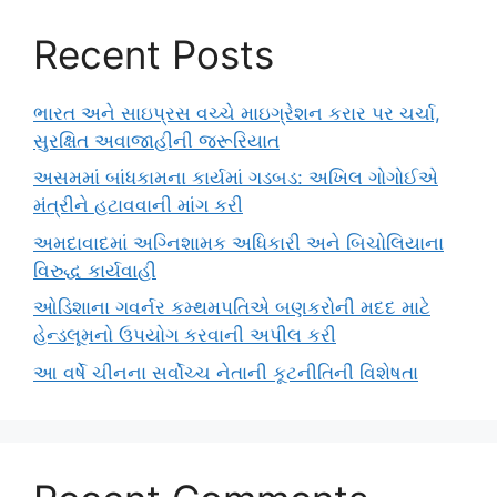
Recent Posts
ભારત અને સાઇપ્રસ વચ્ચે માઇગ્રેશન કરાર પર ચર્ચા,
સુરક્ષિત અવાજાહીની જરૂરિયાત
અસમમાં બાંધકામના કાર્યમાં ગડબડ: અખિલ ગોગોઈએ
મંત્રીને હટાવવાની માંગ કરી
અમદાવાદમાં અગ્નિશામક અધિકારી અને બિચોલિયાના
વિરુદ્ધ કાર્યવાહી
ઓડિશાના ગવર્નર કમ્થમપતિએ બણકરોની મદદ માટે
હેન્ડલૂમનો ઉપયોગ કરવાની અપીલ કરી
આ વર્ષે ચીનના સર્વોચ્ચ નેતાની કૂટનીતિની વિશેષતા