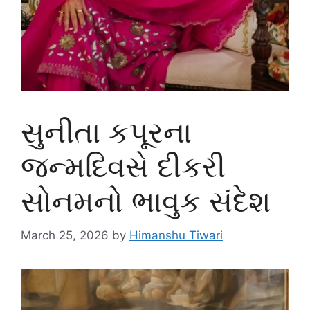
સુનીતા કપૂરના
જન્મદિવસે દીકરી
સોનમનો ભાવુક સંદેશ
March 25, 2026
by
Himanshu Tiwari