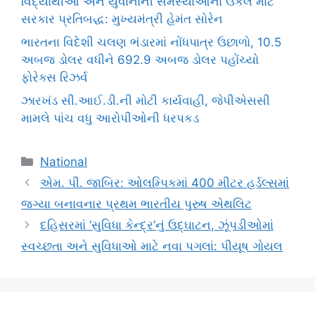
વિદ્યાર્થીઓ અને યુવાનોની સમસ્યાઓના ઉકેલ માટે
સરકાર પ્રતિબદ્ધ: મુખ્યમંત્રી હેમંત સોરેન
ભારતના વિદેશી ચલણ ભંડારમાં નોંધપાત્ર ઉછાળો, 10.5
અબજ ડોલર વધીને 692.9 અબજ ડોલર પહોંચ્યો
ફોરેક્સ રિઝર્વ
ઝારખંડ સી.આઈ.ડી.ની મોટી કાર્યવાહી, જેપીએસસી
મામલે પાંચ વધુ આરોપીઓની ધરપકડ
Categories
National
એમ. પી. જાબિર: ઓલમ્પિકમાં 400 મીટર હર્ડલ્સમાં
જગ્યા બનાવનાર પ્રથમ ભારતીય પુરુષ એથલિટ
દહિસરમાં ‘સુવિધા કેન્દ્ર’નું ઉદ્ઘાટન, ઝૂંપડીઓમાં
સ્વચ્છતા અને સુવિધાઓ માટે નવા પગલાં: પીયૂષ ગોયલ