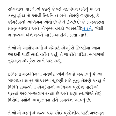
સોમનાથ ભારતીએ કહ્યું કે જો ગઠબંધન ધર્મનું પાલન
કરવું હોય તો આવી સ્થિતિ ન બને. તેમણે જણાવ્યું કે
કોંગ્રેસનો અભિગમ એવો છે કે તે ઈચ્છે છે કે રાજકારણ
માત્ર ભાજપ અને કોંગ્રેસ વચ્ચે જ મર્યાદિ
ત રહ
ે, જેથી
ભવિષ્યમાં બંને વચ્ચે બારી-બારીથી સત્તા ચાલે.
તેઓએ આક્ષેપ કર્યો કે જેમણે કોંગ્રેસે દિલ્હીમાં આમ
આદમી પાર્ટી સાથે વર્તન કર્યું, તે જ રીતે પશ્ચિમ બંગાળમાં
તૃણમૂલ કોંગ્રેસ સાથે પણ કર્યું.
ઇન્ડિયા ગઠબંધનમાં મતભેદ અંગે તેમણે જણાવ્યું કે આ
ગઠબંધન માત્ર લોકસભા ચૂંટણી માટે હતું. તેમણે કહ્યું કે
વિવિધ રાજ્યોમાં કોંગ્રેસનો અભિગમ પ્રદેશ પાર્ટીઓ
પ્રત્યે અલગ-અલગ રહ્યો છે અને ઘણા સ્થળોએ તેણે
વિરોધી પક્ષોને અપ્રત્યક્ષ રીતે સમર્થન આપ્યું છે.
તેઓએ કહ્યું કે જ્યાં પણ કોઈ પ્રદેશીય પાર્ટી મજબૂત