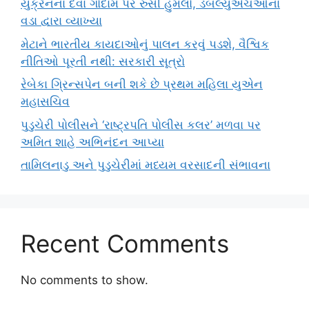
યુક્રેનના દવા ગોદામ પર રુસી હુમલો, ડબલ્યુએચઓના
વડા દ્વારા વ્યાખ્યા
મેટાને ભારતીય કાયદાઓનું પાલન કરવું પડશે, વૈશ્વિક
નીતિઓ પૂરતી નથી: સરકારી સૂત્રો
રેબેકા ગ્રિન્સપેન બની શકે છે પ્રથમ મહિલા યુએન
મહાસચિવ
પુડુચેરી પોલીસને ‘રાષ્ટ્રપતિ પોલીસ કલર’ મળવા પર
અમિત શાહે અભિનંદન આપ્યા
તામિલનાડુ અને પુડુચેરીમાં મધ્યમ વરસાદની સંભાવના
Recent Comments
No comments to show.