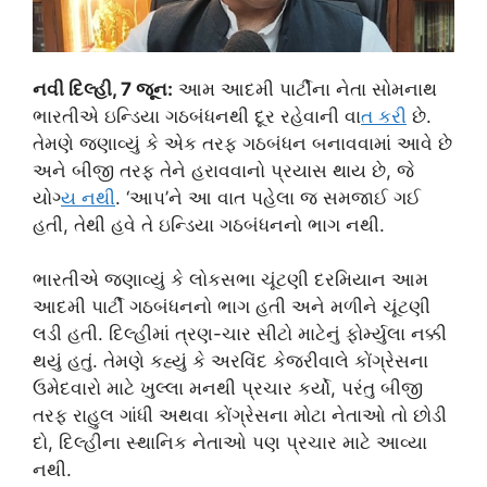
નવી દિલ્હી, 7 જૂન:
આમ આદમી પાર્ટીના નેતા સોમનાથ
ભારતીએ ઇન્ડિયા ગઠબંધનથી દૂર રહેવાની વા
ત કર
ી છે.
તેમણે જણાવ્યું કે એક તરફ ગઠબંધન બનાવવામાં આવે છે
અને બીજી તરફ તેને હરાવવાનો પ્રયાસ થાય છે, જે
યોગ્
ય નથ
ી. ‘આપ’ને આ વાત પહેલા જ સમજાઈ ગઈ
હતી, તેથી હવે તે ઇન્ડિયા ગઠબંધનનો ભાગ નથી.
ભારતીએ જણાવ્યું કે લોકસભા ચૂંટણી દરમિયાન આમ
આદમી પાર્ટી ગઠબંધનનો ભાગ હતી અને મળીને ચૂંટણી
લડી હતી. દિલ્હીમાં ત્રણ-ચાર સીટો માટેનું ફોર્મ્યુલા નક્કી
થયું હતું. તેમણે કહ્યું કે અરવિંદ કેજરીવાલે કોંગ્રેસના
ઉમેદવારો માટે ખુલ્લા મનથી પ્રચાર કર્યો, પરંતુ બીજી
તરફ રાહુલ ગાંધી અથવા કોંગ્રેસના મોટા નેતાઓ તો છોડી
દો, દિલ્હીના સ્થાનિક નેતાઓ પણ પ્રચાર માટે આવ્યા
નથી.