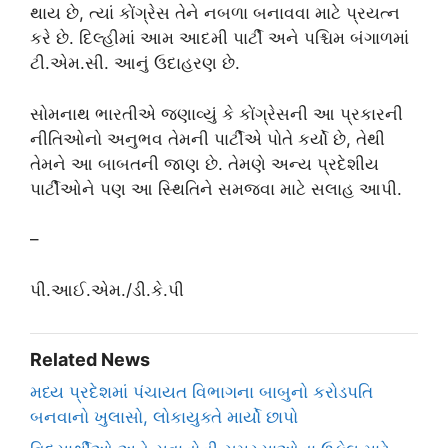
થાય છે, ત્યાં કોંગ્રેસ તેને નબળા બનાવવા માટે પ્રયત્ન
કરે છે. દિલ્હીમાં આમ આદમી પાર્ટી અને પશ્ચિમ બંગાળમાં
ટી.એમ.સી. આનું ઉદાહરણ છે.
સોમનાથ ભારતીએ જણાવ્યું કે કોંગ્રેસની આ પ્રકારની
નીતિઓનો અનુભવ તેમની પાર્ટીએ પોતે કર્યો છે, તેથી
તેમને આ બાબતની જાણ છે. તેમણે અન્ય પ્રદેશીય
પાર્ટીઓને પણ આ સ્થિતિને સમજવા માટે સલાહ આપી.
–
પી.આઈ.એમ./ડી.કે.પી
Related News
મધ્ય પ્રદેશમાં પંચાયત વિભાગના બાબુનો કરોડપતિ
બનવાનો ખુલાસો, લોકાયુક્તે માર્યો છાપો