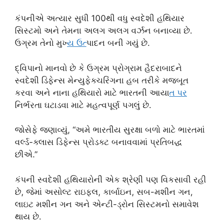
કંપનીએ અત્યાર સુધી 100થી વધુ સ્વદેશી હથિયાર
સિસ્ટમો અને તેમના અલગ અલગ વર્ઝન બનાવ્યા છે.
ઉગ્રમ તેનો મુખ્
ય ઉત
્પાદન બની ગયું છે.
દ્વિપાનો માનવો છે કે ઉગ્રમ પ્રોગ્રામ હૈદરાબાદને
સ્વદેશી ડિફેન્સ મેન્યુફેક્ચરિંગના હબ તરીકે મજબૂત
કરવા અને નાના હથિયારો માટે ભારતની આયા
ત પર
નિર્ભરતા ઘટાડવા માટે મહત્વપૂર્ણ પગલું છે.
જોસેફે જણાવ્યું, “અમે ભારતીય સુરક્ષા બળો માટે ભારતમાં
વર્લ્ડ-ક્લાસ ડિફેન્સ પ્રોડક્ટ બનાવવામાં પ્રતિબદ્ધ
છીએ.”
કંપની સ્વદેશી હથિયારોની એક શ્રેણી પણ વિકસાવી રહી
છે, જેમાં અસોલ્ટ રાઇફલ, કાર્બાઇન, સબ-મશીન ગન,
લાઇટ મશીન ગન અને એન્ટી-ડ્રોન સિસ્ટમનો સમાવેશ
થાય છે.