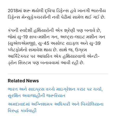
2018માં શરૂ થયેલી દ્વિપા ડિફેન્સ હવે ખાનગી ભારતીય
ડિફેન્સ મેન્યુફેક્ચરર્સની નવી પેઢીમાં સામેલ થઈ ગઈ છે.
કંપની સ્વદેશી હથિયારોની એક શ્રેણી પણ બનાવે છે,
જેમાં યુ-19 સબ-મશીન ગન, અલ્ટ્રા-લાઇટ મશીન ગન
(યુએલએમજી), યુ-45 અસોલ્ટ રાઇફલ અને યુ-39
પ્લેટફોર્મનો સમાવેશ થાય છે. સાથે જ, ઉગ્રમ
આર્કિટેક્ચર પર આધારિત એક હથિયારવાળો એન્ટી-
ડ્રોન સિસ્ટમ પણ બનાવવામાં આવી રહી છે.
Related News
ભારત અને સાઇપ્રસ વચ્ચે માઇગ્રેશન કરાર પર ચર્ચા,
સુરક્ષિત અવાજાહીની જરૂરિયાત
અમદાવાદમાં અગ્નિશામક અધિકારી અને બિચોલિયાના
વિરુદ્ધ કાર્યવાહી