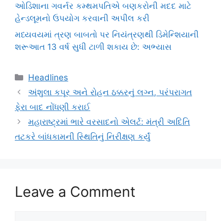
ઓડિશાના ગવર્નર કમ્થમપતિએ બણકરોની મદદ માટે
હેન્ડલૂમનો ઉપયોગ કરવાની અપીલ કરી
મધ્યવયમાં ત્રણ બાબતો પર નિયંત્રણથી ડિમેન્શિયાની
શરૂઆત 13 વર્ષ સુધી ટાળી શકાય છે: અભ્યાસ
Categories
Headlines
અંશુલા કપૂર અને રોહન ઠક્કરનું લગ્ન, પરંપરાગત
ફેરા બાદ નોંધણી કરાઈ
મહારાષ્ટ્રમાં ભારે વરસાદનો એલર્ટ: મંત્રી અદિતિ
તટકરે બાંધકામની સ્થિતિનું નિરીક્ષણ કર્યું
Leave a Comment
Comment