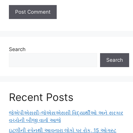
Search
Search
Recent Posts
જેએપીએસસી-જેએસએસસી વિદ્યાર્થીઓ અને સરકાર
વચ્ચેની બીજી વાર્તા આજે
ઇટલીની સ્પેનથી આવનારા લોકો પર રોક, 15 ઓગસ્ટ