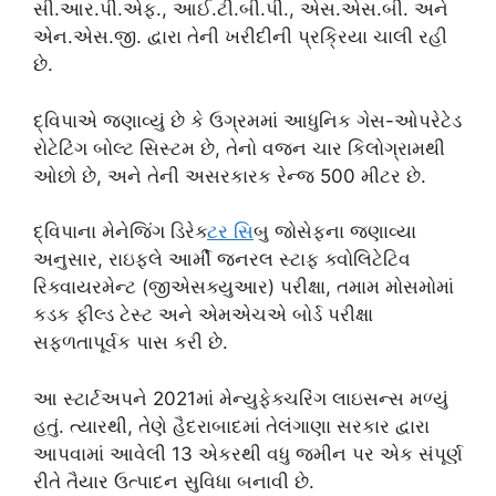
સી.આર.પી.એફ., આઈ.ટી.બી.પી., એસ.એસ.બી. અને
એન.એસ.જી. દ્વારા તેની ખરીદીની પ્રક્રિયા ચાલી રહી
છે.
દ્વિપાએ જણાવ્યું છે કે ઉગ્રમમાં આધુનિક ગેસ-ઓપરેટેડ
રોટેટિંગ બોલ્ટ સિસ્ટમ છે, તેનો વજન ચાર કિલોગ્રામથી
ઓછો છે, અને તેની અસરકારક રેન્જ 500 મીટર છે.
દ્વિપાના મેનેજિંગ ડિરેક્
ટર સ
િબુ જોસેફના જણાવ્યા
અનુસાર, રાઇફલે આર્મી જનરલ સ્ટાફ ક્વોલિટેટિવ
રિક્વાયરમેન્ટ (જીએસક્યુઆર) પરીક્ષા, તમામ મોસમોમાં
કડક ફીલ્ડ ટેસ્ટ અને એમએચએ બોર્ડ પરીક્ષા
સફળતાપૂર્વક પાસ કરી છે.
આ સ્ટાર્ટઅપને 2021માં મેન્યુફેક્ચરિંગ લાઇસન્સ મળ્યું
હતું. ત્યારથી, તેણે હૈદરાબાદમાં તેલંગાણા સરકાર દ્વારા
આપવામાં આવેલી 13 એકરથી વધુ જમીન પર એક સંપૂર્ણ
રીતે તૈયાર ઉત્પાદન સુવિધા બનાવી છે.