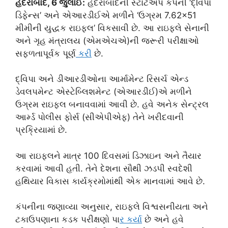
હૈદરાબાદ, 6 જુલાઈ:
હૈદરાબાદની સ્ટાર્ટઅપ કંપની ‘દ્વિપા
ડિફેન્સ’ અને એઆરડીઈએ મળીને ‘ઉગ્રમ 7.62×51
મીમીની યુદ્ધક રાઇફલ’ વિકસાવી છે. આ રાઇફલે સેનાની
અને ગૃહ મંત્રાલય (એમએચએ)ની જરૂરી પરીક્ષાઓ
સફળતાપૂર્વક પૂર્
ણ કર
ી છે.
દ્વિપા અને ડીઆરડીઓના આર્મામેન્ટ રિસર્ચ એન્ડ
ડેવલપમેન્ટ એસ્ટેબ્લિશમેન્ટ (એઆરડીઈ)એ મળીને
ઉગ્રમ રાઇફલ બનાવવામાં આવી છે. હવે અનેક સેન્ટ્રલ
આર્મ્ડ પોલીસ ફોર્સ (સીએપીએફ) તેને ખરીદવાની
પ્રક્રિયામાં છે.
આ રાઇફલને માત્ર 100 દિવસમાં ડિઝાઇન અને તૈયાર
કરવામાં આવી હતી. તેને દેશના સૌથી ઝડપી સ્વદેશી
હથિયાર વિકાસ કાર્યક્રમોમાંથી એક માનવામાં આવે છે.
કંપનીના જણાવ્યા અનુસાર, રાઇફલે વિશ્વસનીયતા અને
ટકાઉપણાના કડક પરીક્ષણો પા
ર કર
્યા છે અને હવે