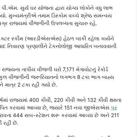
 પી.એમ. સુર્ય ઘર યોજના દ્વારા યોગ્ય લોકોને વધુ લાભ
ક્યો. મુખ્યમંત્રીએ તમામ ડિસ્કોમ વચ્ચે શ્રેષ્ઠ સમન્વય
ગ્ર રાજ્યમાં વીજળીની ઉપલબ્ધતા સુચારુ રહે.
ુશન સેક્ટર સ્કીમ (આરડીએસએસ) હેઠળ બાકી રહેલા કાર્યને
રિયાદ નિવારણ પ્રણાલીને ટેકનોલોજી આધારિત બનાવવાની
ાજ્યના તાપીય વીજળી ઘરો 7,171 મેગાવોટનું રેકોર્ડ
 તેની કુલ વીજળીની જરૂરિયાતનો લગભગ 8 ટકા ભાગ બાહ્ય
ને માત્ર 2 ટકા રહી ગયો છે.
ષમાં રાજ્યમાં 400 કીવી, 220 કીવી અને 132 કીવી ક્ષમતા
પિત કરવામાં આવ્યા છે, જ્યારે 151 નવા જીએસએસ
પર
 ધરાવતા 444 સબ-સ્ટેશન શરૂ કરવામાં આવ્યા છે અને 211
ી રહી છે.