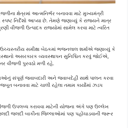
જળીના ક્ષેત્રમાં આત્મનિર્ભર બનાવવા માટે મુખ્યમંત્રી
ટ નિર્દેશો આપ્યા છે. તેમણે જણાવ્યું કે રાજ્યને માત્ર
્રણી વીજળી ઉત્પાદક રાજ્યોમાં સામેલ કરવા માટે ત્વરિત
ઉચ્ચસ્તરીય સમીક્ષા બેઠકમાં ભજનલાલ શર્માએ જણાવ્યું કે
સ્થાનો અસરકારક વ્યવસ્થાપન સુનિશ્ચિત કરવું જોઈએ,
ંતર વીજળી પુરવઠો મળી રહે.
નાઓનું સંપૂર્ણ જવાબદારી અને જવાબદેહી સાથે પાલન કરવા
 મજબૂત બનાવવા માટે ચાલી રહેલા તમામ કાર્યોમાં ઝડપ
 વીજળી ઉપલબ્ધ કરાવવા માટેની યોજના અંગે પણ ઉલ્લેખ
 જલદી જલદી બાકીના જિલ્લાઓમાં પણ પહોંચાડવાની જરૂર