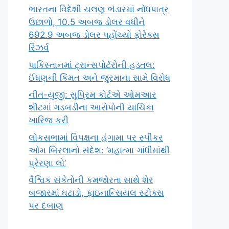
ભારતના વિદેશી ચલણ ભંડારમાં નોંધપાત્ર
ઉછાળો, 10.5 અબજ ડોલર વધીને
692.9 અબજ ડોલર પહોંચ્યો ફોરેક્સ
રિઝર્વ
પાકિસ્તાનમાં ટ્રાન્સપોર્ટરોની હડતલ:
ઈંધણની કિંમત અને જુરમાના સામે વિરોધ
નીત-યુજી: સુપ્રિમ કોર્ટએ ઓમઆર
શીટમાં ગડબડીના આરોપોની યાચિકા
ખારિજ કરી
લોકસભામાં વિપક્ષના હંગામા પર સ્પીકર
ઓમ બિરલાનો સંદેશ: ‘મહાત્મા ગાંધીમાંથી
પ્રેરણા લો’
વૈશ્વિક સંકેતોની કમજોરતા સાથે શેર
બજારમાં ઘટાડો, ફાઇનાન્સિયલ સ્ટોક્સ
પર દબાણ