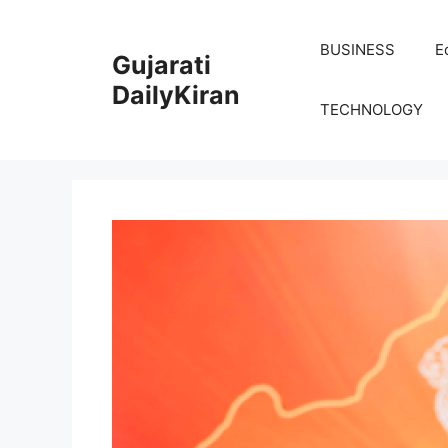
Skip
to
BUSINESS
E
Gujarati
content
DailyKiran
TECHNOLOGY