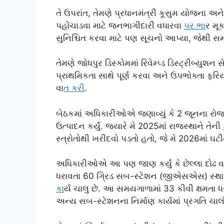
તે ઉપરાંત, તેમણે પ્રધાનમંત્રી કૂસુમ યોજના અને
પહોંચાડવા માટે જનભાગીદારી વધારવા
પર ભ
ાર મૂ
સુનિશ્ચિત કરવા માટે પણ સૂચનો આપ્યા, જેથી સમ
તેમણે જોધપુર ડિસ્કોમમાં રિવેમ્પ્ડ ડિસ્ટ્રીબ્ય
પ્રાથમિકતા સાથે પૂર્ણ કરવા અને ઉપભોક્તા ફ
વા
ત કર
ી.
બેઠકમાં અધિકારીઓએ જણાવ્યું કે 2 જૂનના રોજ ર
ઉત્પાદન કર્યું. જ્યારે મે 2025માં રાજસ્થાને
સ્ત્રોતોથી ખરીદવો પડતો હતો, જે મે 2026માં ઘટી
અધિકારીઓએ આ પણ જાણ કર્યું કે છેલ્લા દોઢ વર્
ધરાવતા 60 ગ્રિડ સબ-સ્ટેશન (જીએસએસ) સ્થા
ક
ાર્ય ચાલુ છે. આ સમયગાળામાં 33 કીવી ક્ષમતા
અન્ય સબ-સ્ટેશનના નિર્માણ કાર્યમાં પ્રગતિ ચાલ