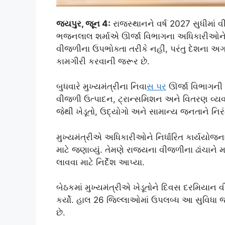
જયપુર, જૂન 4:
રાજસ્થાનને વર્ષ 2027 સુધીમાં વી
ભજનલાલ શર્માએ ઊર્જા વિભાગના અધિકારીઓને સ્પષ્
વીજળીના ઉપભોક્તા તરીકે નહીં, પરંતુ દેશના અગ
કામગીરી કરવાની જરૂર છે.
બુધવારે મુખ્યમંત્રીના નિવા
સ પર
ઊર્જા વિભાગની 
વીજળી ઉત્પાદન, ટ્રાન્સમિશન અને વિતરણ વ્યવ
જેથી ખેડૂતો, ઉદ્યોગો અને સામાન્ય જનતાને નિર
મુખ્યમંત્રીએ અધિકારીઓને નિર્ધારિત કાર્યયોજ
માટે જણાવ્યું. તેમણે રાજ્યના વીજળીના ઢાંચાને
લાવવા માટે નિર્દેશ આપ્યા.
બેઠકમાં મુખ્યમંત્રીએ ખેડૂતોને દિવસ દરમિયાન
કર્યો. હાલ 26 જિલ્લાઓમાં ઉપલબ્ધ આ સુવિધા
છે.