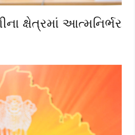
ા ક્ષેત્રમાં આત્મનિર્ભર