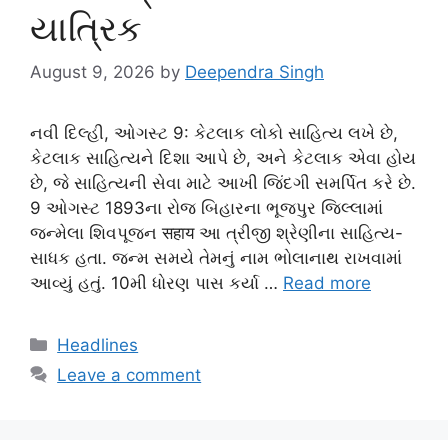
યાત્રિક
August 9, 2026
by
Deependra Singh
નવી દિલ્હી, ઓગસ્ટ 9: કેટલાક લોકો સાહિત્ય લખે છે,
કેટલાક સાહિત્યને દિશા આપે છે, અને કેટલાક એવા હોય
છે, જે સાહિત્યની સેવા માટે આખી જિંદગી સમર્પિત કરે છે.
9 ઓગસ્ટ 1893ના રોજ બિહારના ભૂજપુર જિલ્લામાં
જન્મેલા શિવપૂજન सहाय આ ત્રીજી શ્રેણીના સાહિત્ય-
સાધક હતા. જન્મ સમયે તેમનું નામ ભોલાનાથ રાખવામાં
આવ્યું હતું. 10મી ધોરણ પાસ કર્યા …
Read more
Categories
Headlines
Leave a comment