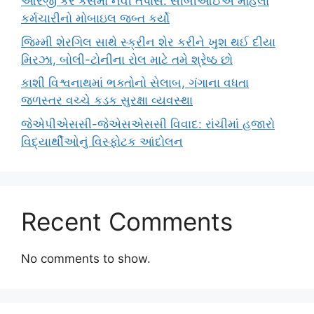
આરજી કર કેસમાં નવી તપાસ: સીબીઆઈએ મહિલા
કર્મચારીનો મોબાઇલ જબ્ત કર્યો
જિમ્મી શેરગિલ સાથે સ્ક્રીન શેર કરીને ખુશ થઈ દીયા
મિરઝા, બોલી-ટોનીના રોલ માટે તમે શ્રેષ્ઠ છો
કાશી વિશ્વનાથમાં ભક્તોનો સેલાબ, ગંગાના વધતા
જળસ્તર વચ્ચે કડક સુરક્ષા વ્યવસ્થા
જેએપીએસસી-જેએસએસસી વિવાદ: રાંચીમાં હજારો
વિદ્યાર્થીઓનું વિસ્ફોટક આંદોલન
Recent Comments
No comments to show.