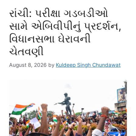
રાંચી: પરીક્ષા ગડબડીઓ
સામે એબિવીપીનું પ્રદર્શન,
વિધાનસભા ઘેરાવની
ચેતવણી
August 8, 2026
by
Kuldeep Singh Chundawat