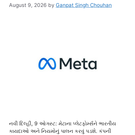
August 9, 2026
by
Ganpat Singh Chouhan
નવી દિલ્હી, 9 ઓગસ્ટ: મેટાના પ્લેટફોર્મ્સને ભારતીય
કાયદાઓ અને નિયમોનું પાલન કરવું પડશે. કંપની