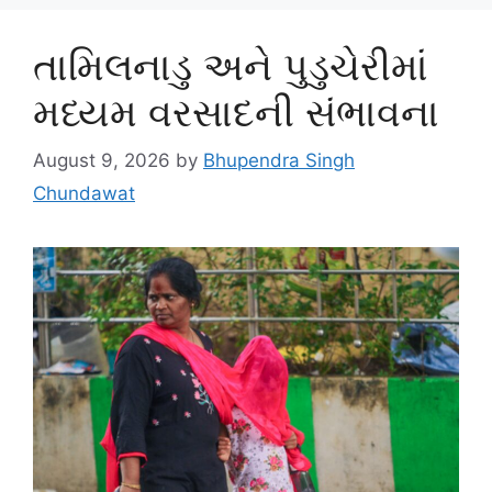
તામિલનાડુ અને પુડુચેરીમાં
મધ્યમ વરસાદની સંભાવના
August 9, 2026
by
Bhupendra Singh
Chundawat