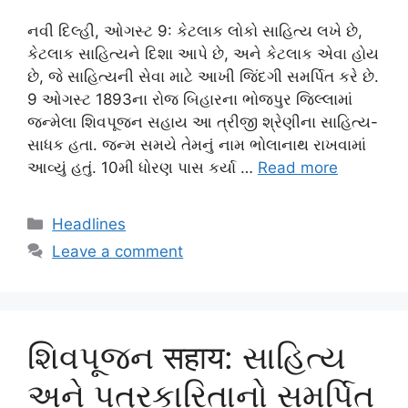
નવી દિલ્હી, ઓગસ્ટ 9: કેટલાક લોકો સાહિત્ય લખે છે,
કેટલાક સાહિત્યને દિશા આપે છે, અને કેટલાક એવા હોય
છે, જે સાહિત્યની સેવા માટે આખી જિંદગી સમર્પિત કરે છે.
9 ઓગસ્ટ 1893ના રોજ બિહારના ભોજપુર જિલ્લામાં
જન્મેલા શિવપૂજન સહાય આ ત્રીજી શ્રેણીના સાહિત્ય-
સાધક હતા. જન્મ સમયે તેમનું નામ ભોલાનાથ રાખવામાં
આવ્યું હતું. 10મી ધોરણ પાસ કર્યા …
Read more
Categories
Headlines
Leave a comment
શિવપૂજન सहाय: સાહિત્ય
અને પત્રકારિતાનો સમર્પિત