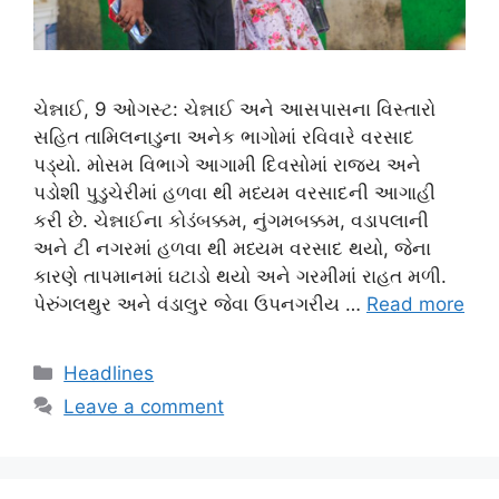
ચેન્નાઈ, 9 ઓગસ્ટ: ચેન્નાઈ અને આસપાસના વિસ્તારો
સહિત તામિલનાડુના અનેક ભાગોમાં રવિવારે વરસાદ
પડ્યો. મોસમ વિભાગે આગામી દિવસોમાં રાજ્ય અને
પડોશી પુડુચેરીમાં હળવા થી મધ્યમ વરસાદની આગાહી
કરી છે. ચેન્નાઈના કોડંબક્કમ, નુંગમબક્કમ, વડાપલાની
અને ટી નગરમાં હળવા થી મધ્યમ વરસાદ થયો, જેના
કારણે તાપમાનમાં ઘટાડો થયો અને ગરમીમાં રાહત મળી.
પેરુંગલથુર અને વંડાલુર જેવા ઉપનગરીય …
Read more
Categories
Headlines
Leave a comment