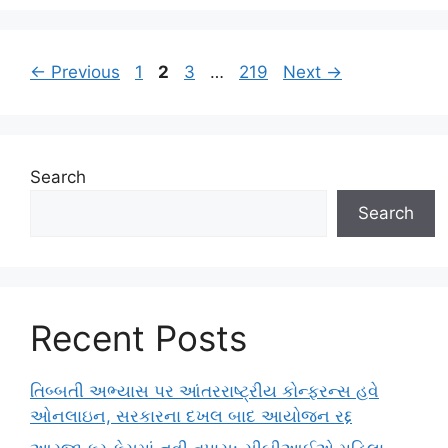
Page
Page
Page
Page
←
Previous
1
2
3
…
219
Next
→
Search
Search
Recent Posts
તિબ્બતી અભ્યાસ પર આંતરરાષ્ટ્રીય કોન્ફરન્સ હવે
ઓનલાઇન, સરકારના દખલ બાદ આયોજન રદ્દ