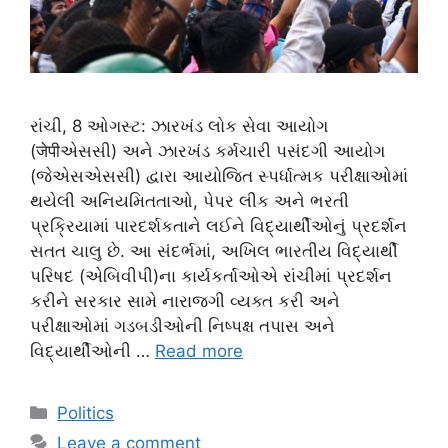
રાંચી, 8 ઓગસ્ટ: ઝારખંડ લોક સેવા આયોગ
(जेपीએસસી) અને ઝારખંડ કર્મચારી પસંદગી આયોગ
(જેએસએસસી) દ્વારા આયોજિત સ્પર્ધાત્મક પરીક્ષાઓમાં
થયેલી અનિયમિતતાઓ, પેપર લીક અને ભરતી
પ્રક્રિયામાં પારદર્શકતાને લઈને વિદ્યાર્થીઓનું પ્રદર્શન
સતત ચાલુ છે. આ સંદર્ભમાં, અખિલ ભારતીય વિદ્યાર્થી
પરિષદ (એબિવીપી)ના કાર્યકર્તાઓએ રાંચીમાં પ્રદર્શન
કરીને સરકાર સામે નારાજગી વ્યક્ત કરી અને
પરીક્ષાઓમાં ગડબડીઓની નિષ્પક્ષ તપાસ અને
વિદ્યાર્થીઓની …
Read more
Categories
Politics
Leave a comment