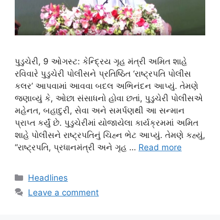
પુડુચેરી, 9 ઓગસ્ટ: કેન્દ્રિય ગૃહ મંત્રી અમિત શાહે
રવિવારે પુડુચેરી પોલીસને પ્રતિષ્ઠિત ‘રાષ્ટ્રપતિ પોલીસ
કલર’ આપવામાં આવવા બદલ અભિનંદન આપ્યું. તેમણે
જણાવ્યું કે, ઓછા સંસાધનો હોવા છતાં, પુડુચેરી પોલીસએ
મહેનત, બહાદુરી, સેવા અને સમર્પણથી આ સન્માન
પ્રાપ્ત કર્યું છે. પુડુચેરીમાં યોજાયેલા કાર્યક્રમમાં અમિત
શાહે પોલીસને રાષ્ટ્રપતિનું ચિહ્ન ભેટ આપ્યું. તેમણે કહ્યું,
“રાષ્ટ્રપતિ, પ્રધાનમંત્રી અને ગૃહ …
Read more
Categories
Headlines
Leave a comment