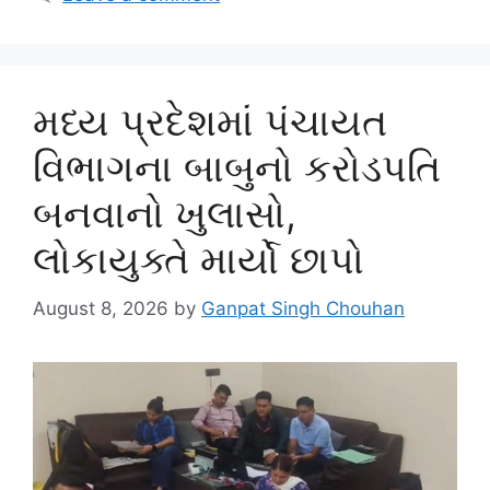
મધ્ય પ્રદેશમાં પંચાયત
વિભાગના બાબુનો કરોડપતિ
બનવાનો ખુલાસો,
લોકાયુક્તે માર્યો છાપો
August 8, 2026
by
Ganpat Singh Chouhan