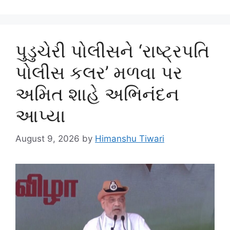
પુડુચેરી પોલીસને ‘રાષ્ટ્રપતિ
પોલીસ કલર’ મળવા પર
અમિત શાહે અભિનંદન
આપ્યા
August 9, 2026
by
Himanshu Tiwari