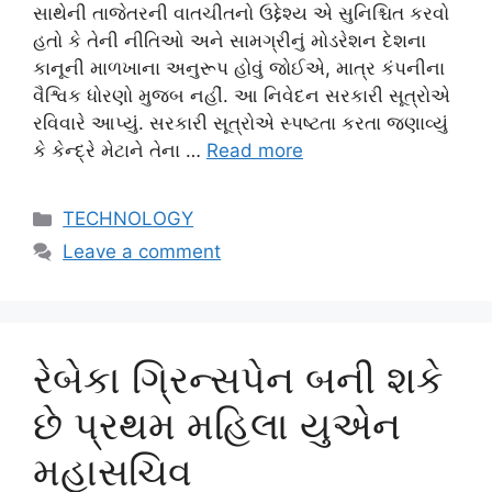
સાથેની તાજેતરની વાતચીતનો ઉદ્દેશ્ય એ સુનિશ્ચિત કરવો
હતો કે તેની નીતિઓ અને સામગ્રીનું મોડરેશન દેશના
કાનૂની માળખાના અનુરૂપ હોવું જોઈએ, માત્ર કંપનીના
વૈશ્વિક ધોરણો મુજબ નહીં. આ નિવેદન સરકારી સૂત્રોએ
રવિવારે આપ્યું. સરકારી સૂત્રોએ સ્પષ્ટતા કરતા જણાવ્યું
કે કેન્દ્રે મેટાને તેના …
Read more
Categories
TECHNOLOGY
Leave a comment
રેબેકા ગ્રિન્સપેન બની શકે
છે પ્રથમ મહિલા યુએન
મહાસચિવ