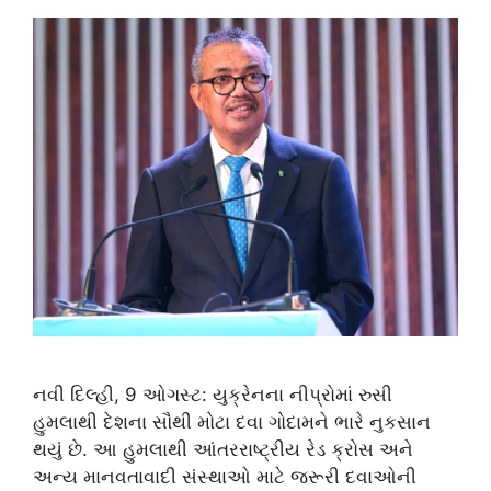
નવી દિલ્હી, 9 ઓગસ્ટ: યુક્રેનના નીપ્રોમાં રુસી
હુમલાથી દેશના સૌથી મોટા દવા ગોદામને ભારે નુકસાન
થયું છે. આ હુમલાથી આંતરરાષ્ટ્રીય રેડ ક્રોસ અને
અન્ય માનવતાવાદી સંસ્થાઓ માટે જરૂરી દવાઓની