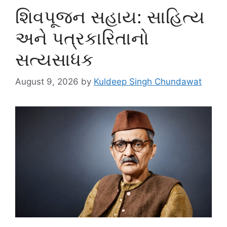
શિવપૂજન સહાય: સાહિત્ય
અને પત્રકારિતાનો
સત્યસાધક
August 9, 2026
by
Kuldeep Singh Chundawat