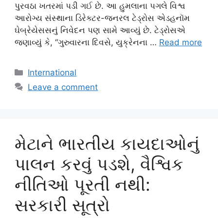
પુરવઠા ખતરમાં પડી ગઈ છે. આ હુમલાના પગલે વિશ્વ
આરોગ્ય સંસ્થાના ડિરેક્ટર-જનરલ ટેડ્રોસ એડહનૉમ
ઘેબ્રેયેસસનું નિવેદન પણ સામે આવ્યું છે. ટેડ્રોસએ
જણાવ્યું કે, “ગુરુવારના દિવસે, યુક્રેનના …
Read more
Categories
International
Leave a comment
મેટાને ભારતીય કાયદાઓનું
પાલન કરવું પડશે, વૈશ્વિક
નીતિઓ પૂરતી નથી:
સરકારી સૂત્રો