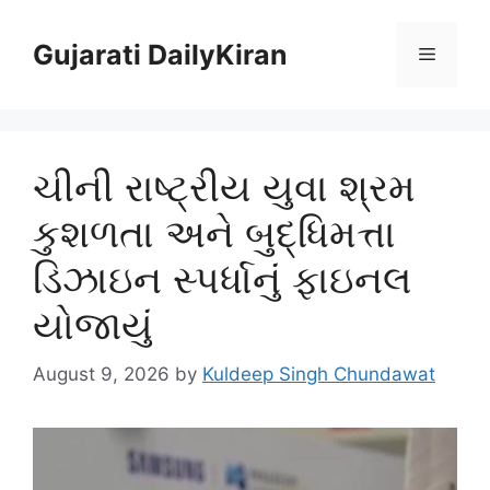
Skip
to
Gujarati DailyKiran
Menu
content
ચીની રાષ્ટ્રીય યુવા શ્રમ
કુશળતા અને બુદ્ધિમત્તા
ડિઝાઇન સ્પર્ધાનું ફાઇનલ
યોજાયું
August 9, 2026
by
Kuldeep Singh Chundawat