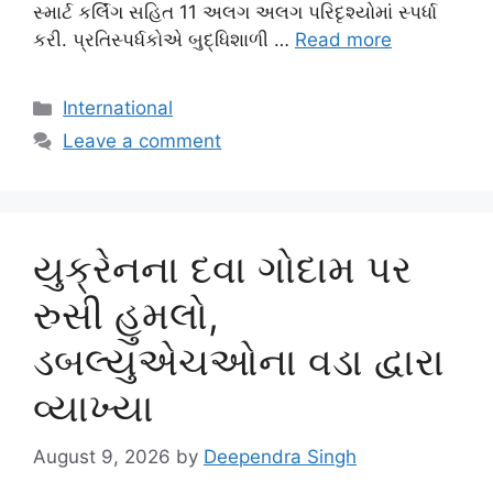
સ્માર્ટ કર્લિંગ સહિત 11 અલગ અલગ પરિદૃશ્યોમાં સ્પર્ધા
કરી. પ્રતિસ્પર્ધકોએ બુદ્ધિશાળી …
Read more
Categories
International
Leave a comment
યુક્રેનના દવા ગોદામ પર
રુસી હુમલો,
ડબલ્યુએચઓના વડા દ્વારા
વ્યાખ્યા
August 9, 2026
by
Deependra Singh