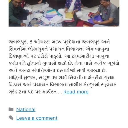
જબલપુર, 8 ઓગસ્ટ: મધ્ય પ્રદેશના જબલપુર અને
સિવનીમાં લોકાયુક્તે પંચાયત વિભાગના એક બાબુના
ઠિકાણાઓ પર દરોડો પાડ્યો. આ છાપામારીમાં બાબુના
કરોડપતિ હોવાનો ખુલાસો થયો છે. તેના પાસે અનેક ભૂખંડો
અને અન્ય સંપત્તિઓના દસ્તાવેજો મળી આવ્યા છે.
માહિતી મુજબ, સुभાષ શર્મા સિવનીના ક્ષેત્રીય ગ્રામ
વિકાસ અને પંચાયત વિભાગના તાલીમ કેન્દ્રમાં સહાયક
ગ્રેડ 2ના પદ પર કાર્યરત …
Read more
Categories
National
Leave a comment