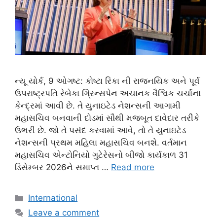
ન્યૂ યોર્ક, 9 ઓગષ્ટ: કોષ્ટા રિકા ની રાજનયિક અને પૂર્વ
ઉપરાષ્ટ્રપતિ રેબેકા ગ્રિન્સપેન અચાનક વૈશ્વિક ચર્ચાના
કેન્દ્રમાં આવી છે. તે યુનાઇટેડ નેશન્સની આગામી
મહાસચિવ બનવાની દોડમાં સૌથી મજબૂત દાવેદાર તરીકે
ઉભરી છે. જો તે પસંદ કરવામાં આવે, તો તે યુનાઇટેડ
નેશન્સની પ્રથમ મહિલા મહાસચિવ બનશે. વર્તમાન
મહાસચિવ એન્ટોનિયો ગુટેરેસનો બીજો કાર્યકાળ 31
ડિસેમ્બર 2026ને સમાપ્ત …
Read more
Categories
International
Leave a comment