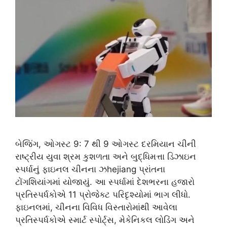
બેજિંગ, ઓગસ્ટ 9: 7 થી 9 ઓગસ્ટ દરમિયાન ચીની
રાષ્ટ્રીય યુવા શ્રમ કુશળતા અને બુદ્ધિમત્તા ડિઝાઇન
સ્પર્ધાનું ફાઇનલ ચીનના ઝhejiang પ્રાંતના
ટોંગશિયાંગમાં યોજાયું. આ સ્પર્ધામાં દેશભરના હજારો
પ્રતિસ્પર્ધકોએ 11 પ્રોજેક્ટ પરિદૃશ્યોમાં ભાગ લીધો.
ફાઇનલમાં, ચીનના વિવિધ વિસ્તારોમાંથી આવેલા
પ્રતિસ્પર્ધકોએ સ્માર્ટ સ્પોર્ટ્સ, મેકેનિકલ લોડિંગ અને