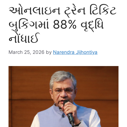
ઓનલાઇન ટ્રેન ટિકિટ
બુકિંગમાં 88% વૃદ્ધિ
નોંધાઈ
March 25, 2026
by
Narendra Jijhontiya