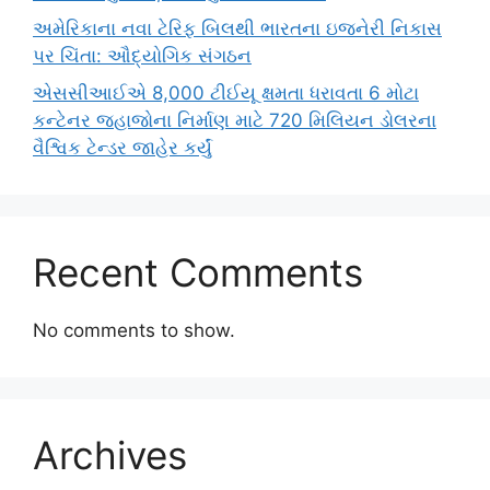
અમેરિકાના નવા ટેરિફ બિલથી ભારતના ઇજનેરી નિકાસ
પર ચિંતા: ઔદ્યોગિક સંગઠન
એસસીઆઈએ 8,000 ટીઈયૂ ક્ષમતા ધરાવતા 6 મોટા
કન્ટેનર જહાજોના નિર્માણ માટે 720 મિલિયન ડોલરના
વૈશ્વિક ટેન્ડર જાહેર કર્યું
Recent Comments
No comments to show.
Archives