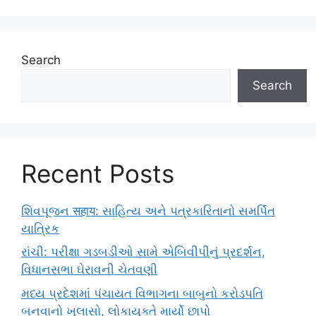
Search
Search
Recent Posts
શિવપૂજન सहाय: સાહિત્ય અને પત્રકારિતાનો સમર્પિત
યાત્રિક
રાંચી: પરીક્ષા ગડબડીઓ સામે એબિવીપીનું પ્રદર્શન,
વિધાનસભા ઘેરાવની ચેતવણી
મધ્ય પ્રદેશમાં પંચાયત વિભાગના બાબુનો કરોડપતિ
બનવાનો ખુલાસો, લોકાયુક્તે માર્યો છાપો