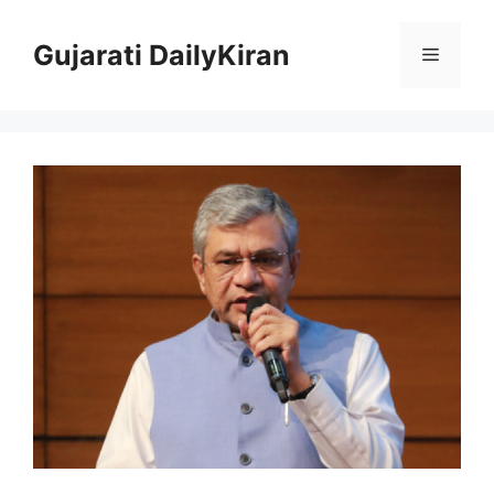
Skip
to
Gujarati DailyKiran
Menu
content