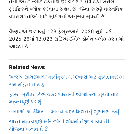
તેની એન્ટી-બોટ ટેકનોલોજી લગભગ 64 ટકા ખરાબ
ટ્રાફિકને બ્લોક કરવામાં સક્ષમ છે, જેના કારણે વાસ્તવિક
વપરાશકર્તાઓ માટે બુકિંગનો અનુભવ સુધર્યો છે.
વૈષ્ણવએ જણાવ્યું, “28 ફેબ્રુઆરી 2026 સુધી વર્ષ
2025-26માં 13,023 સંદિગ્ધ ઈમેલ ડોમેન બ્લોક કરવામાં
આવ્યા છે.”
Related News
‘મત્સ્ય સાગરમાળા’ કાર્યક્રમ મચ્છવારો માટે ફાયદાકારક:
રામ મોહન નાયડૂ
ફાસ્ટ બ્રીડર રિએક્ટર: ભારતની ઊર્જા સ્વતંત્રતા માટે
મહત્વપૂર્ણ પગલું
નાસાએ આર્ટેમિસ-II માનવ ચંદ્ર મિશનનું શુભારંભ કર્યું
ભારતે મહત્વપૂર્ણ ખનિજોની શોધમાં તેજી લાવવાની
યોજના બનાવવી છે