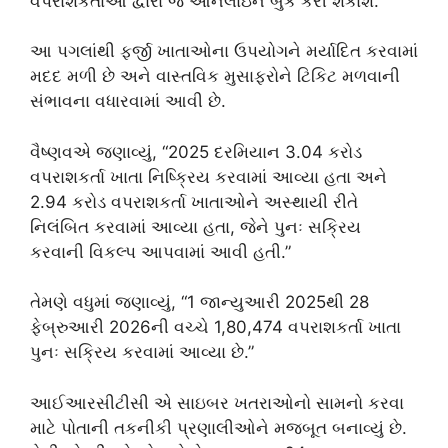
વપરાશકર્તાઓ દ્વારા જ ઓનલાઇન બુક કરી શકાશે.
આ પગલાંથી ફર્જી ખાતાઓના ઉપયોગને મર્યાદિત કરવામાં
મદદ મળી છે અને વાસ્તવિક મુસાફરોને ટિકિટ મળવાની
સંભાવના વધારવામાં આવી છે.
વૈષ્ણવએ જણાવ્યું, “2025 દરમિયાન 3.04 કરોડ
વપરાશકર્તા ખાતા નિષ્ક્રિય કરવામાં આવ્યા હતા અને
2.94 કરોડ વપરાશકર્તા ખાતાઓને અસ્થાયી રીતે
નિલંબિત કરવામાં આવ્યા હતા, જેને પુનઃ સક્રિય
કરવાની વિકલ્પ આપવામાં આવી હતી.”
તેમણે વધુમાં જણાવ્યું, “1 જાન્યુઆરી 2025થી 28
ફેબ્રુઆરી 2026ની વચ્ચે 1,80,474 વપરાશકર્તા ખાતા
પુનઃ સક્રિય કરવામાં આવ્યા છે.”
આઈઆરસીટીસી એ સાઇબર ખતરાઓનો સામનો કરવા
માટે પોતાની તકનીકી પ્રણાલીઓને મજબૂત બનાવ્યું છે.