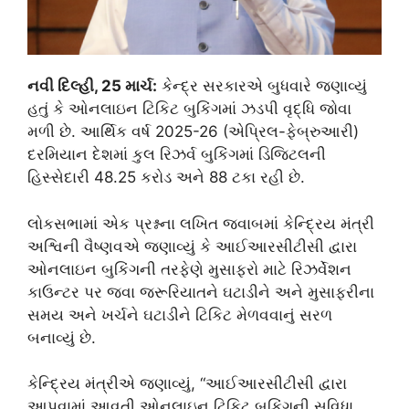
નવી દિલ્હી, 25 માર્ચ:
કેન્દ્ર સરકારએ બુધવારે જણાવ્યું
હતું કે ઓનલાઇન ટિકિટ બુકિંગમાં ઝડપી વૃદ્ધિ જોવા
મળી છે. આર્થિક વર્ષ 2025-26 (એપ્રિલ-ફેબ્રુઆરી)
દરમિયાન દેશમાં કુલ રિઝર્વ બુકિંગમાં ડિજિટલની
હિસ્સેદારી 48.25 કરોડ અને 88 ટકા રહી છે.
લોકસભામાં એક પ્રશ્નના લખિત જવાબમાં કેન્દ્રિય મંત્રી
અશ્વિની વૈષ્ણવએ જણાવ્યું કે આઈઆરસીટીસી દ્વારા
ઓનલાઇન બુકિંગની તરફેણે મુસાફરો માટે રિઝર્વેશન
કાઉન્ટર પર જવા જરૂરિયાતને ઘટાડીને અને મુસાફરીના
સમય અને ખર્ચને ઘટાડીને ટિકિટ મેળવવાનું સરળ
બનાવ્યું છે.
કેન્દ્રિય મંત્રીએ જણાવ્યું, “આઈઆરસીટીસી દ્વારા
આપવામાં આવતી ઓનલાઇન ટિકિટ બુકિંગની સુવિધા