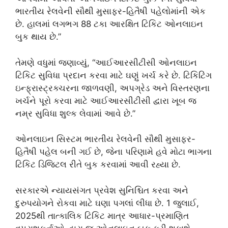
ભારતીય રેલવેની સૌથી મુસાફર-હિતૈષી પહેલોમાંની એક
છે. હાલમાં લગભગ 88 ટકા આરક્ષિત ટિકિટ ઓનલાઇન
બુક થાય છે.”
તેમણે વધુમાં જણાવ્યું, “આઈઆરસીટીસી ઓનલાઇન
ટિકિટ સુવિધા પ્રદાન કરવા માટે ઘણું ખર્ચ કરે છે. ટિકિટિંગ
ઇન્ફ્રાસ્ટ્રક્ચરના જાળવણી, અપગ્રેડ અને વિસ્તરણના
ખર્ચને પૂરો કરવા માટે આઈઆરસીટીસી દ્વારા ખૂબ જ
નમ્ર સુવિધા શુલ્ક લેવામાં આવે છે.”
ઓનલાઇન સિસ્ટમ ભારતીય રેલવેની સૌથી મુસાફર-
હિતૈષી પહેલ બની ગઈ છે, જેના પરિણામે હવે મોટા ભાગના
ટિકિટ ડિજિટલ રીતે બુક કરવામાં આવી રહ્યા છે.
સરકારએ ન્યાયસંગત પ્રવેશ સુનિશ્ચિત કરવા અને
દુરુપયોગને રોકવા માટે ઘણા પગલાં લીધા છે. 1 જુલાઈ,
2025થી તાત્કાલિક ટિકિટ માત્ર આધાર-પ્રમાણિત