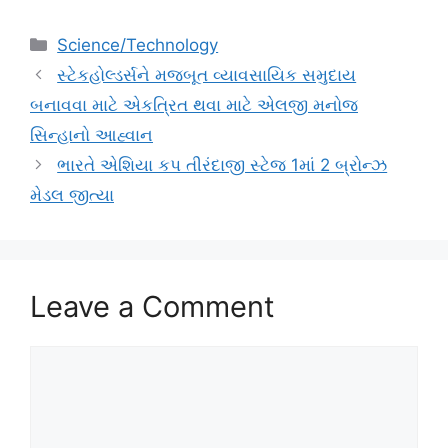
Categories
Science/Technology
સ્ટેકહોલ્ડર્સને મજબૂત વ્યાવસાયિક સમુદાય
બનાવવા માટે એકત્રિત થવા માટે એલજી મનોજ
સિન્હાનો આહ્વાન
ભારતે એશિયા કપ તીરંદાજી સ્ટેજ 1માં 2 બ્રોન્ઝ
મેડલ જીત્યા
Leave a Comment
Comment