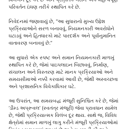
પરિવર્તન ઇંધણ તરીકે સ્થાપિત કરે છે.
નિવેદનમાં જણાવાયું છે, “આ સુધારાનો મુખ્ય ઉદ્દેશ
પ્રક્રિયાઓને સરળ બનાવવું, નિયમનકારી અવરોધોને
ઘટાડવું અને હિતધારકો માટે પારદર્શક અને પૂર્વાનુમાનિત
વાતાવરણ બનાવવું છે.”
આ સુધારો એક સ્પષ્ટ અને સમાન નિયમનકારી માળખું
સ્થાપિત કરે છે, જેમાં પાઇપલાઇન બિછાવવું, નિર્માણ,
સંચાલન અને વિસ્તરણ માટે માનક પ્રક્રિયાઓ અને
સમયસીમાઓ નક્કી કરવામાં આવી છે, જેથી અસ્વચ્છતા
અને પ્રશાસનિક વિવેકાધિકાર ઘટે.
આ ઉપરાંત, આ સમયબદ્ધ મંજૂરી સુનિશ્ચિત કરે છે, જેમાં
‘ડીમ્ડ અપ્રૂવલ’ (સ્વતંત્ર મંજૂરી) જેવા પ્રાવધાન સામેલ
છે, જેથી પ્રક્રિયાત્મક વિલંબ દૂર થાય. સાથે જ, વિવિધ
ક્ષેત્રોમાં સમાન માળખું લાગુ કરીને મંજૂરી પ્રક્રિયાઓમાં