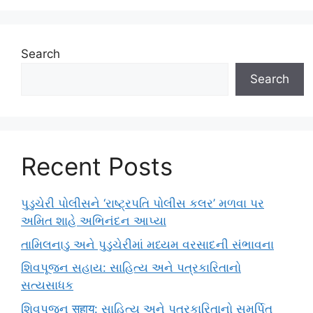
Search
Search
Recent Posts
પુડુચેરી પોલીસને ‘રાષ્ટ્રપતિ પોલીસ કલર’ મળવા પર
અમિત શાહે અભિનંદન આપ્યા
તામિલનાડુ અને પુડુચેરીમાં મધ્યમ વરસાદની સંભાવના
શિવપૂજન સહાય: સાહિત્ય અને પત્રકારિતાનો
સત્યસાધક
શિવપૂજન सहाय: સાહિત્ય અને પત્રકારિતાનો સમર્પિત