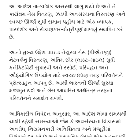
આ આદેશ તાત્કાલિક અસરથી લાગુ થયો છે અને તે
કાર્યક્ષમ ગેસ વિતરણ, ઝડપી અવસંરચના વિસ્તરણ અને
સ્વચ્છ ઊર્જા સુધી સમાન પહોંચ માટે એક વ્યાપક,
પારદર્શક અને રોકાણકાર-મૈત્રીપૂર્ણ માળખું સ્થાપિત કરે
છે.
આનો મુખ્ય ઉદ્દેશ પાઇપ્ડ નેચુરલ ગેસ (પીએનજી)
નેટવર્કનું વિસ્તરણ, અંતિમ છોર (લાસ્ટ-માઇલ) સુધી
કનેક્ટિવિટી સુધારવી અને રસોઈ, પરિવહન અને
ઔદ્યોગિક ઉપયોગ માટે સ્વચ્છ ઇંધણ તરફ પરિવર્તનને
પ્રોત્સાહન આપવું છે. આથી ભારતની ઊર્જા સુરક્ષા
મજબૂત થશે અને ગેસ આધારિત અર્થતંત્ર તરફના
પરિવર્તનને સમર્થન મળશે.
આધિકારીય નિવેદન અનુસાર, આ આદેશ લાંબા સમયથી
ચાલી રહેલી સમસ્યાઓ જેમ કે અવસંરચના વિકાસમાં
અવરોધ, નિયમનકારી અનિશ્ચિતતા અને મંજૂરીમાં
વિલંબને દૂર કરે છે અને પ્રાકૃતિક ગેસને એક મહત્વપૂર્ણ