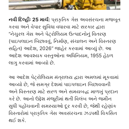
નવી દિલ્હીઃ 25 માર્ચ:
પ્રાકૃતિક ગેસ અવસંરચના મજબૂત
કરવા અને વેપાર સુવિધા વધારવા માટે સરકાર દ્વારા
“નેચુરલ ગેસ અને પેટ્રોલિયમ ઉત્પાદનોનું વિતરણ
(પાઇપલાઇન બિછાવવું, નિર્માણ, સંચાલન અને વિસ્તરણ
સહિત) આદેશ, 2026” જાહેર કરવામાં આવ્યું છે. આ
આદેશ આવશ્યક વસ્તુઓના અધિનિયમ, 1955 હેઠળ
લાગુ કરવામાં આવ્યો છે.
આ આદેશ પેટ્રોલિયમ મંત્રાલય દ્વારા અમલમાં મૂકવામાં
આવ્યો છે, જે સમગ્ર દેશમાં પાઇપલાઇન બિછાવવાની
અને વિસ્તરણ માટે સરળ અને સમયબદ્ધ માળખું પ્રદાન
કરે છે. આનો ઉદ્દેશ મંજૂરીમાં થતી વિલંબ અને જમીન
સુધી પહોંચવાની સમસ્યાઓ દૂર કરવી છે, જેથી રહેણાંક
વિસ્તારોમાં પ્રાકૃતિક ગેસ અવસંરચના ઝડપથી વિકસિત
થઈ શકે.