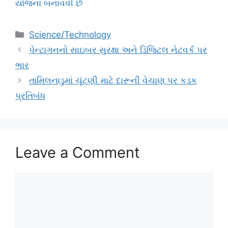
યોજના બનાવવી છે
Categories
Science/Technology
પેન્ટાગનનો સાઇબર સુરક્ષા અને ડિજિટલ નેટવર્ક પર
ભાર
તામિલનાડુમાં ચૂંટણી માટે દારૂની વેચાણ પર કડક
પ્રતિબંધ
Leave a Comment
Comment