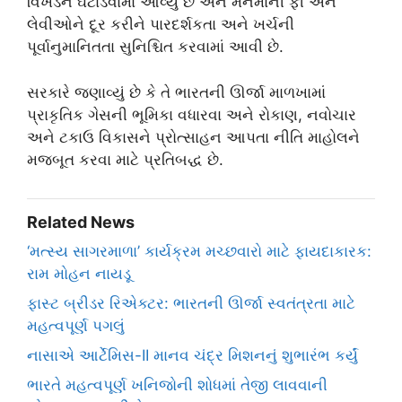
વિખંડન ઘટાડવામાં આવ્યું છે અને મનમાની ફી અને
લેવીઓને દૂર કરીને પારદર્શકતા અને ખર્ચની
પૂર્વાનુમાનિતતા સુનિશ્ચિત કરવામાં આવી છે.
સરકારે જણાવ્યું છે કે તે ભારતની ઊર્જા માળખામાં
પ્રાકૃતિક ગેસની ભૂમિકા વધારવા અને રોકાણ, નવોચાર
અને ટકાઉ વિકાસને પ્રોત્સાહન આપતા નીતિ માહોલને
મજબૂત કરવા માટે પ્રતિબદ્ધ છે.
Related News
‘મત્સ્ય સાગરમાળા’ કાર્યક્રમ મચ્છવારો માટે ફાયદાકારક:
રામ મોહન નાયડૂ
ફાસ્ટ બ્રીડર રિએક્ટર: ભારતની ઊર્જા સ્વતંત્રતા માટે
મહત્વપૂર્ણ પગલું
નાસાએ આર્ટેમિસ-II માનવ ચંદ્ર મિશનનું શુભારંભ કર્યું
ભારતે મહત્વપૂર્ણ ખનિજોની શોધમાં તેજી લાવવાની