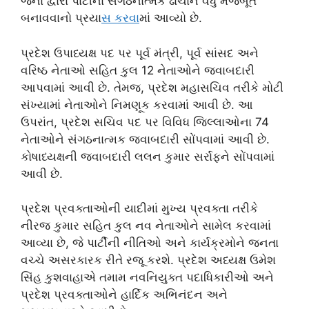
જેના દ્વારા પાર્ટીના સંગઠનાત્મક ઢાંચાને વધુ મજબૂત
બનાવવાનો પ્રયા
સ કરવ
ામાં આવ્યો છે.
પ્રદેશ ઉપાધ્યક્ષ પદ પર પૂર્વ મંત્રી, પૂર્વ સાંસદ અને
વરિષ્ઠ નેતાઓ સહિત કુલ 12 નેતાઓને જવાબદારી
આપવામાં આવી છે. તેમજ, પ્રદેશ મહાસચિવ તરીકે મોટી
સંખ્યામાં નેતાઓને નિમણૂક કરવામાં આવી છે. આ
ઉપરાંત, પ્રદેશ સચિવ પદ પર વિવિધ જિલ્લાઓના 74
નેતાઓને સંગઠનાત્મક જવાબદારી સોંપવામાં આવી છે.
કોષાધ્યક્ષની જવાબદારી લલન કુમાર સર્રાફને સોંપવામાં
આવી છે.
પ્રદેશ પ્રવક્તાઓની યાદીમાં મુખ્ય પ્રવક્તા તરીકે
નીરજ કુમાર સહિત કુલ નવ નેતાઓને સામેલ કરવામાં
આવ્યા છે, જે પાર્ટીની નીતિઓ અને કાર્યક્રમોને જનતા
વચ્ચે અસરકારક રીતે રજૂ કરશે. પ્રદેશ અધ્યક્ષ ઉમેશ
સિંહ કુશવાહાએ તમામ નવનિયુક્ત પદાધિકારીઓ અને
પ્રદેશ પ્રવક્તાઓને હાર્દિક અભિનંદન અને