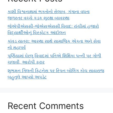
કાશી વિશ્વનાથમાં ભક્તોનો સેલાબ, ગંગાના વધતા
જળસ્તર વચ્ચે કડક સુરક્ષા વ્યવસ્થા
જેએપીએસસી-જેએસએસસી વિવાદ: રાંચીમાં હજારો
વિદ્યાર્થીઓનું વિસ્ફોટક આંદોલન
કાંવડ યાત્રા: આસ્થા સાથે સામાજિક એકતા અને સેવા
નો મહાપર્વ
પૂર્ણિયામાં ઘેરલૂ વિવાદમાં પતિએ શિક્ષિકા પત્ની પર ગોળી
ચલાવી, આરોપી ફરાર
શુભમન ગિલની ફિટનેસ પર સ્પિન બોલિંગ કોચ સાયરાજ
બહુતુલે આપ્યો અપડેટ
Recent Comments