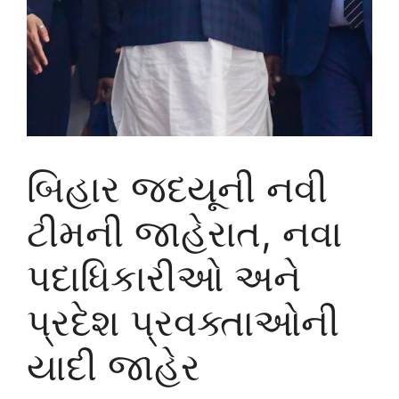
બિહાર જદયૂની નવી
ટીમની જાહેરાત, નવા
પદાધિકારીઓ અને
પ્રદેશ પ્રવક્તાઓની
યાદી જાહેર