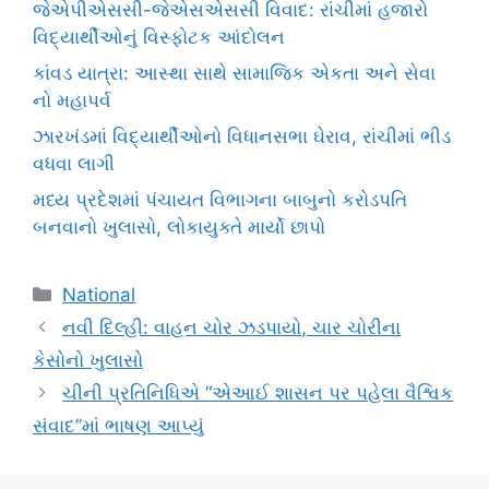
જેએપીએસસી-જેએસએસસી વિવાદ: રાંચીમાં હજારો
વિદ્યાર્થીઓનું વિસ્ફોટક આંદોલન
કાંવડ યાત્રા: આસ્થા સાથે સામાજિક એકતા અને સેવા
નો મહાપર્વ
ઝારખંડમાં વિદ્યાર્થીઓનો વિધાનસભા ઘેરાવ, રાંચીમાં ભીડ
વધવા લાગી
મધ્ય પ્રદેશમાં પંચાયત વિભાગના બાબુનો કરોડપતિ
બનવાનો ખુલાસો, લોકાયુક્તે માર્યો છાપો
Categories
National
નવી દિલ્હી: વાહન ચોર ઝડપાયો, ચાર ચોરીના
કેસોનો ખુલાસો
ચીની પ્રતિનિધિએ “એઆઈ શાસન પર પહેલા વૈશ્વિક
સંવાદ”માં ભાષણ આપ્યું