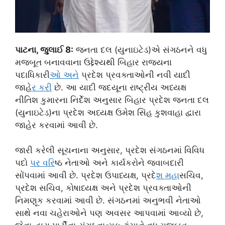
પાટના, જુલાઈ 8:
જનતા દલ (યુનાઇટેડ)એ સંગઠનને વધુ
મજબૂત બનાવવાના ઉદ્દેશ્યથી બિહાર રાજ્યના
પદાધિકારી
ઓ અન
ે પ્રદેશ પ્રવક્તાઓની નવી યાદી
જાહે
ર કર
ી છે. આ યાદી જદયૂના રાષ્ટ્રીય અધ્યક્ષ
નીતિશ કુમારના નિર્દેશ અનુસાર બિહાર પ્રદેશ જનતા દલ
(યુનાઇટેડ)ના પ્રદેશ અધ્યક્ષ ઉમેશ સિંહ કુશવાહા દ્વારા
જાહેર કરવામાં આવી છે.
જારી કરેલી સૂચનાના અનુસાર, પ્રદેશ સંગઠનમાં વિવિધ
પદો
પર વર
િષ્ઠ નેતાઓ અને કાર્યકરોને જવાબદારી
સોંપવામાં આવી છે. પ્રદેશ ઉપાધ્યક્ષ, પ્રદે
શ મહ
ાસચિવ,
પ્રદેશ સચિવ, કોષાધ્યક્ષ અને પ્રદેશ પ્રવક્તાઓની
નિમણૂક કરવામાં આવી છે. સંગઠનમાં અનુભવી નેતાઓ
સાથે નવા ચહેરાઓને પણ અવસર આપવામાં આવ્યો છે,