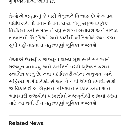
શુભકામનાઓ આપી છે.
તેઓએ જણાવ્યું કે પાર્ટી નેતૃત્વને વિશ્વાસ છે કે તમામ
પદાધિકારી પોતાના-પોતાના દાયિત્વોનું સફળતાપૂર્વક
નિર્વાહન કરી સંગઠનને વધુ સશક્ત બનાવશે અને રાજ્ય
સરકારની સિદ્ધિઓ અને પાર્ટીની નીતિઓને જન-જન
સુધી પહોંચાડવામાં મહત્વપૂર્ણ ભૂમિકા ભજવશે.
તેઓએ ઉમેર્યું કે જદયૂનો લક્ષ્ય બૂથ સ્તરે સંગઠનને
મજબૂત બનાવવું અને કાર્યકરો વચ્ચે શ્રેષ્ઠ સંકલન
સ્થાપિત કરવું છે. નવા પદાધિકારીઓના અનુભવ અને
સક્રિય ભાગીદારીથી સંગઠનને નવી ઊર્જા મળશે. સાથે
જ વિકાસશીલ બિહારના સંકલ્પને સાકાર કરવા અને
આવનારી રાજકીય પડકારોનો મજબૂતીથી સામનો કરવા
માટે આ નવી ટીમ મહત્વપૂર્ણ ભૂમિકા ભજવશે.
Related News