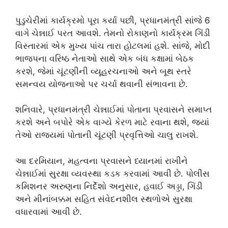
પુડુચેરીમાં કાર્યક્રમો પૂરા કર્યા પછી, પ્રધાનમંત્રી સાંજે 6
વાગે ચેન્નાઈ પરત આવશે. તેમનો રોકાણનો કાર્યક્રમ ગિંડી
વિસ્તારમાં એક મુખ્ય પાંચ તારા હોટલમાં હશે. સાંજે, મોદી
ભાજપના વરિષ્ઠ નેતાઓ સાથે એક બંધ કક્ષામાં બેઠક
કરશે, જેમાં ચૂંટણીની વ્યૂહરચનાઓ અને બૂથ સ્તરે
સમન્વય યોજનાઓ પર ચર્ચા થવાની સંભાવના છે.
શનિવારે, પ્રધાનમંત્રી ચેન્નાઈમાં પોતાના પ્રવાસને સમાપ્ત
કરશે અને બપોરે એક વાગ્યે કેરળ માટે રવાના થશે, જ્યાં
તેઓ રાજ્યમાં પોતાની ચૂંટણી પ્રવૃત્તિઓ ચાલુ રાખશે.
આ દરમિયાન, મહત્વના પ્રવાસને ધ્યાનમાં રાખીને
ચેન્નાઈમાં સુરક્ષા વ્યવસ્થા કડક કરવામાં આવી છે. પોલીસ
કમિશનર અરુણના નિર્દેશો અનુસાર, હવાઈ અડ્ડા, ગિંડી
અને મીનાંબક્કમ સહિત સંવેદનશીલ સ્થળોએ સુરક્ષા
વધારવામાં આવી છે.