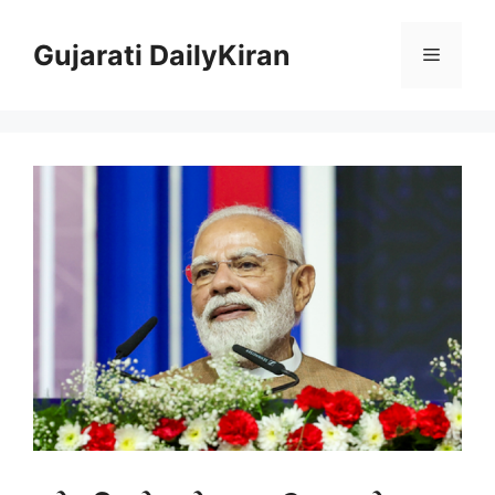
Skip
to
Gujarati DailyKiran
Menu
content