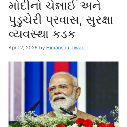
મોદીનો ચેન્નાઈ અને
પુડુચેરી પ્રવાસ, સુરક્ષા
વ્યવસ્થા કડક
April 2, 2026
by
Himanshu Tiwari