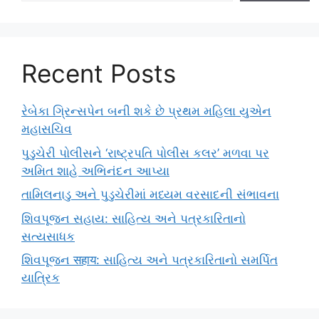
Recent Posts
રેબેકા ગ્રિન્સપેન બની શકે છે પ્રથમ મહિલા યુએન
મહાસચિવ
પુડુચેરી પોલીસને ‘રાષ્ટ્રપતિ પોલીસ કલર’ મળવા પર
અમિત શાહે અભિનંદન આપ્યા
તામિલનાડુ અને પુડુચેરીમાં મધ્યમ વરસાદની સંભાવના
શિવપૂજન સહાય: સાહિત્ય અને પત્રકારિતાનો
સત્યસાધક
શિવપૂજન सहाय: સાહિત્ય અને પત્રકારિતાનો સમર્પિત
યાત્રિક