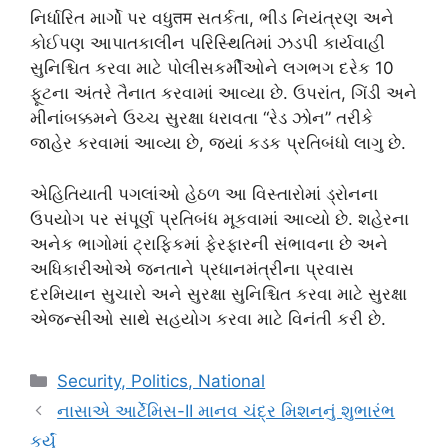
નિર્ધારિત માર્ગો પર વધુतम સતર્કતા, ભીડ નિયંત્રણ અને
કોઈપણ આપાતકાલીન પરિસ્થિતિમાં ઝડપી કાર્યવાહી
સુનિશ્ચિત કરવા માટે પોલીસકર્મીઓને લગભગ દરેક 10
ફૂટના અંતરે તૈનાત કરવામાં આવ્યા છે. ઉપરાંત, ગિંડી અને
મીનાંબક્કમને ઉચ્ચ સુરક્ષા ધરાવતા “રેડ ઝોન” તરીકે
જાહેર કરવામાં આવ્યા છે, જ્યાં કડક પ્રતિબંધો લાગુ છે.
એહિતિયાતી પગલાંઓ હેઠળ આ વિસ્તારોમાં ડ્રોનના
ઉપયોગ પર સંપૂર્ણ પ્રતિબંધ મૂકવામાં આવ્યો છે. શહેરના
અનેક ભાગોમાં ટ્રાફિકમાં ફેરફારની સંભાવના છે અને
અધિકારીઓએ જનતાને પ્રધાનમંત્રીના પ્રવાસ
દરમિયાન સુચારો અને સુરક્ષા સુનિશ્ચિત કરવા માટે સુરક્ષા
એજન્સીઓ સાથે સહયોગ કરવા માટે વિનંતી કરી છે.
Categories
Security, Politics, National
નાસાએ આર્ટેમિસ-II માનવ ચંદ્ર મિશનનું શુભારંભ
કર્યું